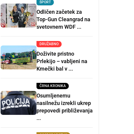
ŠPORT
Odličen začetek za
Top-Gun Cleangrad na
svetovnem WDF ...
DRUŽABNO
Doživite pristno
Prlekijo – vabljeni na
Kmečki bal v ...
ČRNA KRONIKA
Osumljenemu
nasilnežu izrekli ukrep
prepovedi približevanja
...