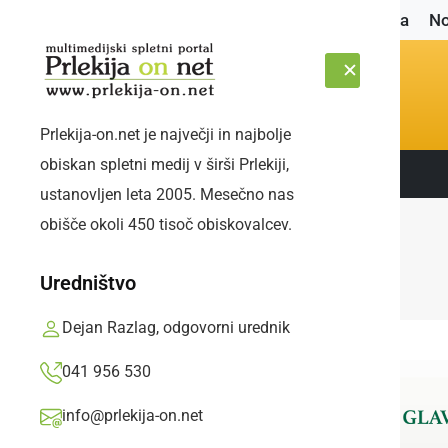
Naslovnica
No
Prlekija-on.net je največji in najbolje
obiskan spletni medij v širši Prlekiji,
Sledite nam:
SOBOTA, 8. AVGUST 2026
ustanovljen leta 2005. Mesečno nas
obišče okoli 450 tisoč obiskovalcev.
Uredništvo
Dejan Razlag, odgovorni urednik
041 956 530
info@prlekija-on.net