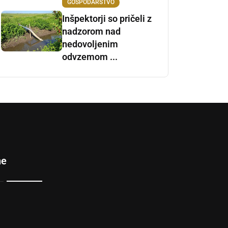
GOSPODARSTVO
Inšpektorji so pričeli z
nadzorom nad
nedovoljenim
odvzemom ...
ne