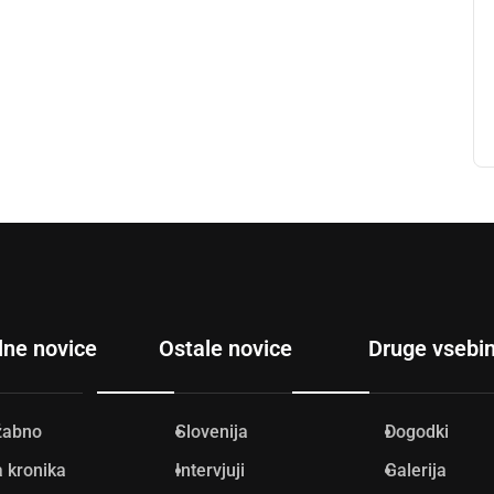
lne novice
Ostale novice
Druge vsebi
žabno
Slovenija
Dogodki
 kronika
Intervjuji
Galerija