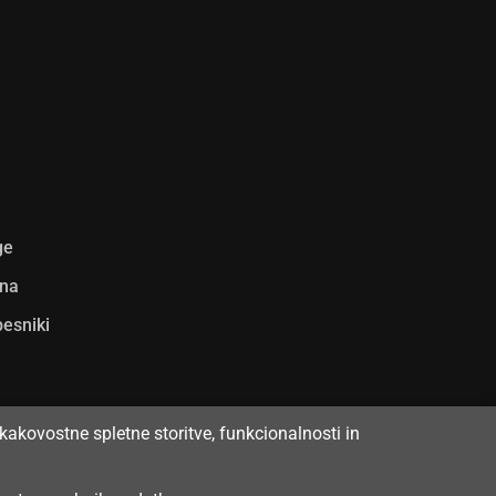
ge
ina
pesniki
kakovostne spletne storitve, funkcionalnosti in