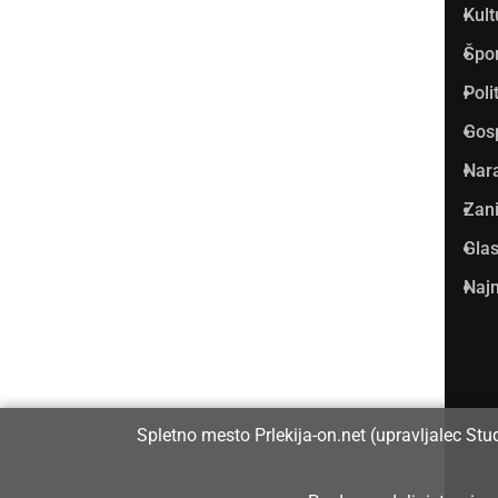
Kult
v Prlekiji.
Špo
Vpisan je v razvid medijev, ki
Poli
ga vodi Ministrstvo za kulturo
Gos
Republike Slovenije, pod
Nar
zaporedno številko 1529.
Zani
Glas
Glavni in odgovorni urednik:
Najm
Dejan Razlag
info@prlekija-on.net
Spletno mesto Prlekija-on.net (upravljalec Stu