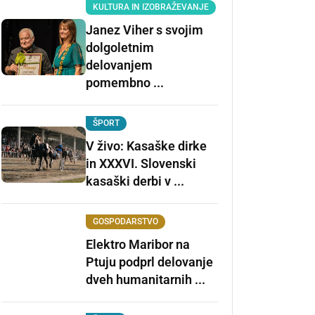
KULTURA IN IZOBRAŽEVANJE
Janez Viher s svojim
dolgoletnim
delovanjem
pomembno ...
ŠPORT
V živo: Kasaške dirke
in XXXVI. Slovenski
kasaški derbi v ...
GOSPODARSTVO
Elektro Maribor na
Ptuju podprl delovanje
dveh humanitarnih ...