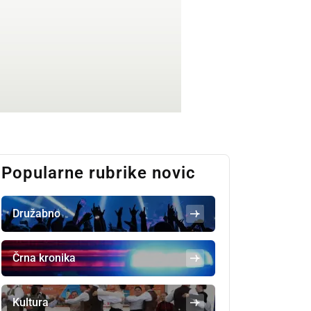
Popularne rubrike novic
Družabno
Črna kronika
Kultura