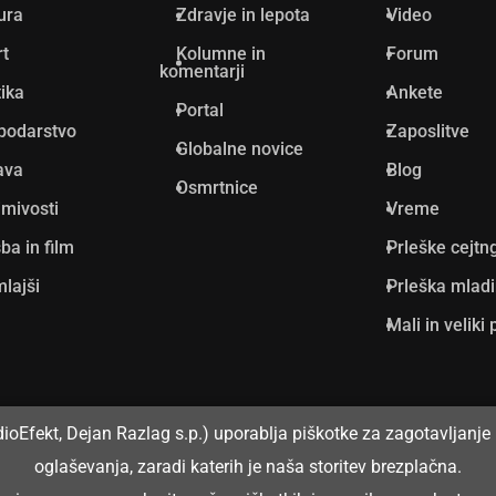
ura
Zdravje in lepota
Video
rt
Kolumne in
Forum
komentarji
tika
Ankete
Portal
podarstvo
Zaposlitve
Globalne novice
ava
Blog
Osmrtnice
mivosti
Vreme
ba in film
Prleške cejtn
lajši
Prleška mlad
Mali in veliki 
dioEfekt, Dejan Razlag s.p.) uporablja piškotke za zagotavljanje 
oglaševanja, zaradi katerih je naša storitev brezplačna.