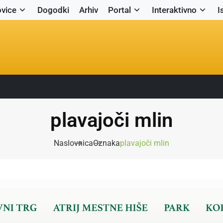
vice
Dogodki
Arhiv
Portal
Interaktivno
I
plavajoči mlin
Naslovnica
Oznaka
plavajoči mlin