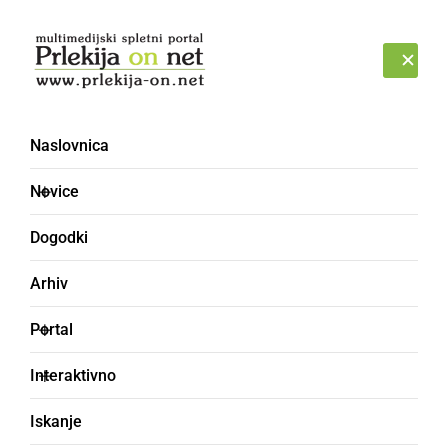
Prijava
SOBOTA, 8. AVGUST 2026
Naslovnica
plavalni tečaj
Novice
Dogodki
Arhiv
Portal
Interaktivno
Iskanje
NAJMLAJŠI