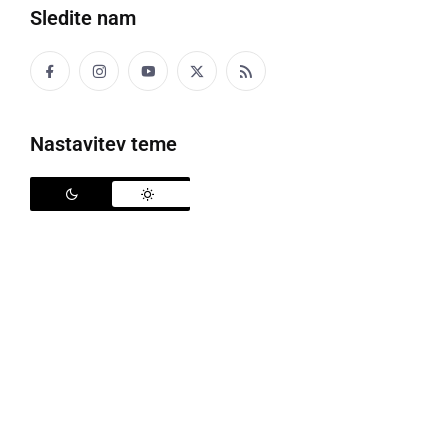
Sledite nam
sreda, 29. julij 2020 ob 15:55
Nastavitev teme
ČRNA KRONIKA
V Soboškem jezeru ponovno prišlo do
utopitve
sreda, 29. julij 2020 ob 13:46
ČRNA KRONIKA
V gramoznici se je utopil 45-letni moški iz
območja UE Pesnica