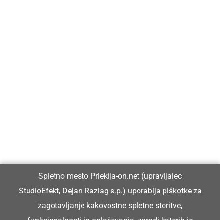
Prlekija-on.net je največji in najbolje obiskan spletni medij v
Prlekiji.
Vpisan je v razvid medijev, ki ga vodi Ministrstvo za kulturo
Republike Slovenije, pod zaporedno številko 1529.
Glavni in odgovorni urednik:
Spletno mesto Prlekija-on.net (upravljalec
Dejan Razlag
StudioEfekt, Dejan Razlag s.p.) uporablja piškotke za
info@prlekija-on.net
zagotavljanje kakovostne spletne storitve,