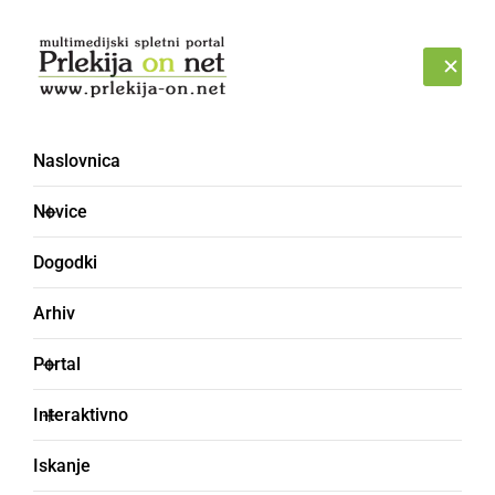
Prijava
PETEK, 7. AVGUST 2026
Naslovnica
plavanje
Novice
Dogodki
Arhiv
Portal
Interaktivno
Iskanje
DRUŽABNO