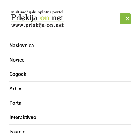
Prijava
PETEK, 7. AVGUST 2026
Naslovnica
podprli
Novice
Dogodki
Arhiv
Portal
Interaktivno
Iskanje
KULTURA IN IZOBRAŽEVANJE