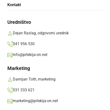
Otroci na ornitološkem taboru opazovali in
Kontakt
proučevali ptice v Veržeju in okolici
Uredništvo
sreda, 29. oktober 2014 ob 18:16
Dejan Razlag, odgovorni urednik
041 956 530
Popularne rubrike novic
info@prlekija-on.net
Družabno
Marketing
Črna kronika
Damijan Toth, marketing
031 333 621
Kultura
marketing@prlekija-on.net
Šport