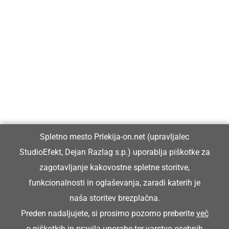
Prlekija-on.net je največji in najbolje obiskan spletni medij v
Prlekiji.
Vpisan je v razvid medijev, ki ga vodi Ministrstvo za kulturo
Republike Slovenije, pod zaporedno številko 1529.
Glavni in odgovorni urednik:
Spletno mesto Prlekija-on.net (upravljalec
Dejan Razlag
StudioEfekt, Dejan Razlag s.p.) uporablja piškotke za
info@prlekija-on.net
zagotavljanje kakovostne spletne storitve,
funkcionalnosti in oglaševanja, zaradi katerih je
naša storitev brezplačna.
Preden nadaljujete, si prosimo pozorno preberite
več
o piškotkih
in
pravila uporabe ter varstvo osebnih