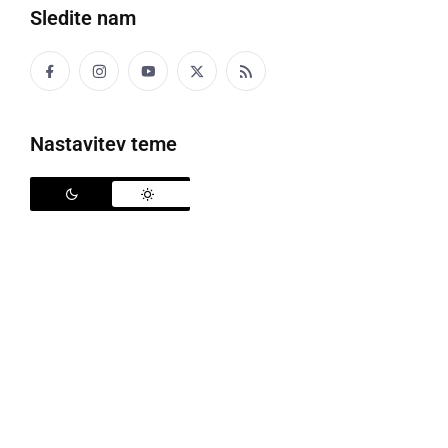
Sledite nam
Politika
Gospodarstvo
Nastavitev teme
Narava
Zanimivosti