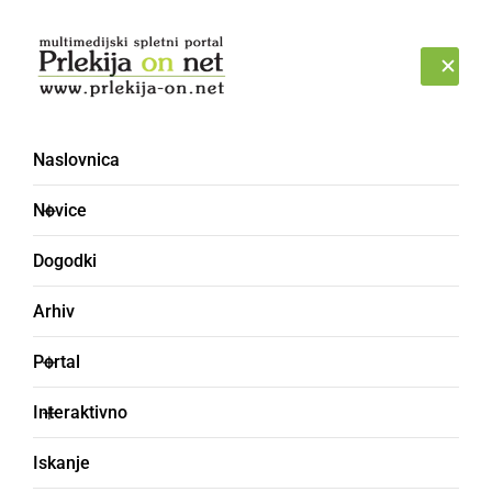
Prijava
ČETRTEK, 6. AVGUST 2026
Naslovnica
podrta drevesa
Novice
Dogodki
Arhiv
Portal
Interaktivno
Iskanje
NARAVA