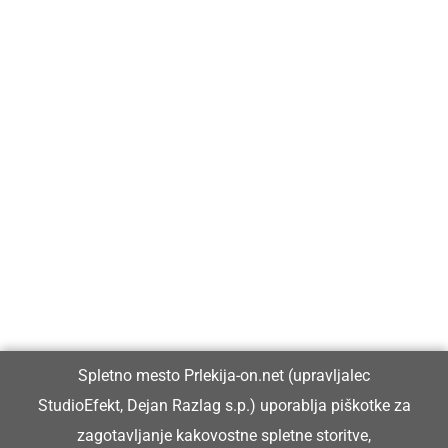
Prlekija-on.net je največji in najbolje obiskan spletni medij v
Prlekiji.
Vpisan je v razvid medijev, ki ga vodi Ministrstvo za kulturo
Republike Slovenije, pod zaporedno številko 1529.
Glavni in odgovorni urednik:
Spletno mesto Prlekija-on.net (upravljalec
Dejan Razlag
StudioEfekt, Dejan Razlag s.p.) uporablja piškotke za
info@prlekija-on.net
zagotavljanje kakovostne spletne storitve,