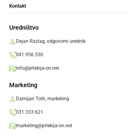
Na področju gramoznice Babinci umrl
Kontakt
mladoletnik
Uredništvo
sobota, 1. avgust 2026 ob 11:52
Dejan Razlag, odgovorni urednik
041 956 530
ČRNA KRONIKA
info@prlekija-on.net
V Prlekiji iščejo pogrešano osebo
Marketing
sobota, 1. avgust 2026 ob 08:26
Damijan Toth, marketing
031 333 621
ČRNA KRONIKA
marketing@prlekija-on.net
Policija preklicala iskanje, pogrešanega so