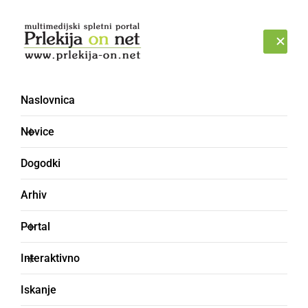
Prijava
PETEK, 7. AVGUST 2026
Naslovnica
pogrešana oseba
Novice
Dogodki
Arhiv
Portal
Interaktivno
Iskanje
ČRNA KRONIKA