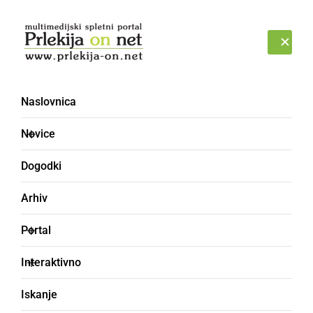
Prijava
SOBOTA, 8. AVGUST 2026
Naslovnica
Pohorje
Novice
Dogodki
Arhiv
Portal
Interaktivno
Iskanje
ČRNA KRONIKA