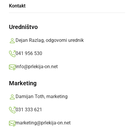
Zagorelo sredi gozda, posredovalo je 50
Kontakt
gasilcev
Uredništvo
petek, 10. april 2026 ob 16:36
Dejan Razlag, odgovorni urednik
041 956 530
ČRNA KRONIKA
info@prlekija-on.net
Zagorelo tudi na Pohorju, dim je viden iz
mesta
Marketing
četrtek, 9. april 2026 ob 19:41
Damijan Toth, marketing
031 333 621
marketing@prlekija-on.net
GOSPODARSTVO