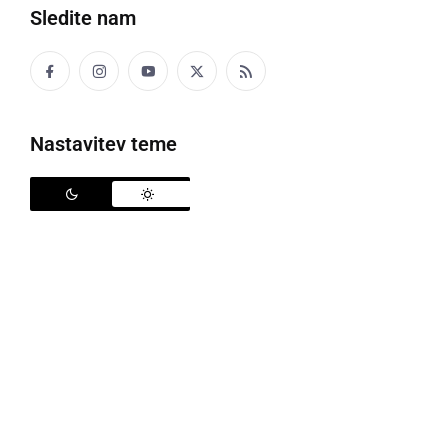
Sledite nam
Šport
Politika
Nastavitev teme
Gospodarstvo
Narava
Zanimivosti