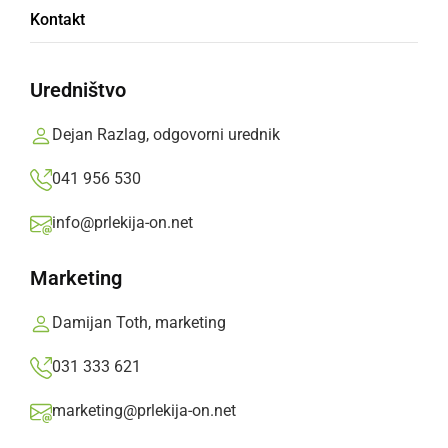
Kontakt
ŠPORT
Na karate turnirju za Pokal mesta Ljutomer
Uredništvo
nastopilo 34 klubov iz treh držav
nedelja, 29. januar 2017 ob 10:22
Dejan Razlag, odgovorni urednik
041 956 530
info@prlekija-on.net
Popularne rubrike novic
Marketing
Družabno
Damijan Toth, marketing
Črna kronika
031 333 621
marketing@prlekija-on.net
Kultura