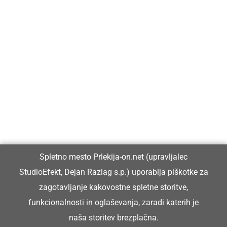
Prlekija-on.net je največji in najbolje obiskan spletni medij v
Prlekiji.
Vpisan je v razvid medijev, ki ga vodi Ministrstvo za kulturo
Republike Slovenije, pod zaporedno številko 1529.
Glavni in odgovorni urednik:
Spletno mesto Prlekija-on.net (upravljalec
Dejan Razlag
StudioEfekt, Dejan Razlag s.p.) uporablja piškotke za
info@prlekija-on.net
zagotavljanje kakovostne spletne storitve,
funkcionalnosti in oglaševanja, zaradi katerih je
naša storitev brezplačna.