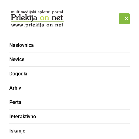
Prijava
ČETRTEK, 6. AVGUST 2026
Naslovnica
Pokal mesta Ljutomer
Novice
2017
Dogodki
Arhiv
Portal
Interaktivno
Iskanje