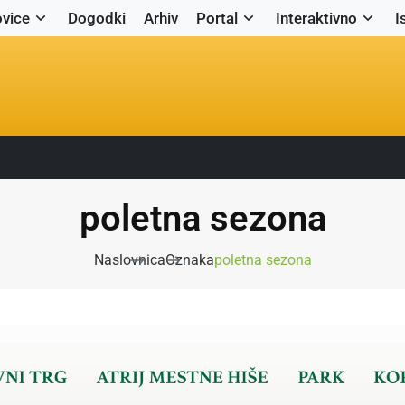
vice
Dogodki
Arhiv
Portal
Interaktivno
I
poletna sezona
Naslovnica
Oznaka
poletna sezona