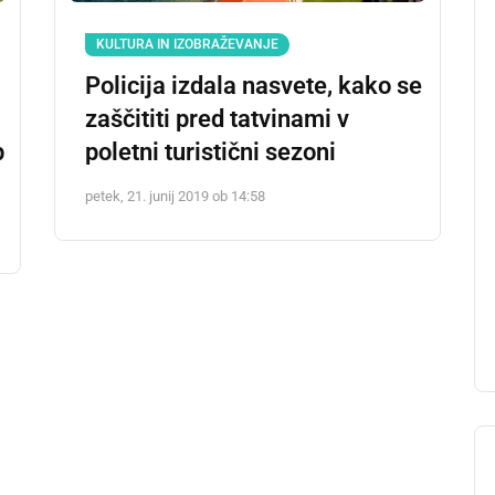
KULTURA IN IZOBRAŽEVANJE
Policija izdala nasvete, kako se
zaščititi pred tatvinami v
p
poletni turistični sezoni
petek, 21. junij 2019 ob 14:58