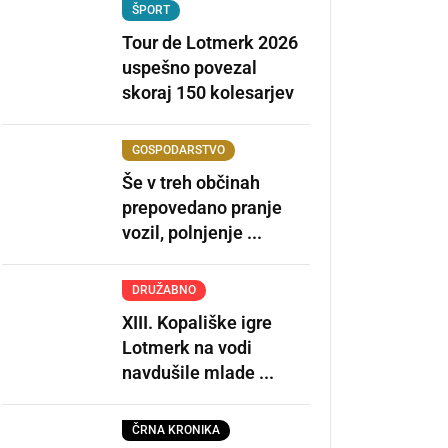
ŠPORT
Tour de Lotmerk 2026
uspešno povezal
skoraj 150 kolesarjev
GOSPODARSTVO
Še v treh občinah
prepovedano pranje
vozil, polnjenje ...
DRUŽABNO
XIII. Kopališke igre
Lotmerk na vodi
navdušile mlade ...
ČRNA KRONIKA