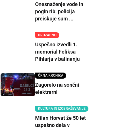
Onesnaženje vode in
pogin rib: policija
preiskuje sum ...
DRUŽABNO
Uspešno izvedli 1.
memorial Feliksa
Pihlarja v balinanju
ČRNA KRONIKA
Zagorelo na sončni
elektrarni
KULTURA IN IZOBRAŽEVANJE
Milan Horvat že 50 let
uspešno dela v