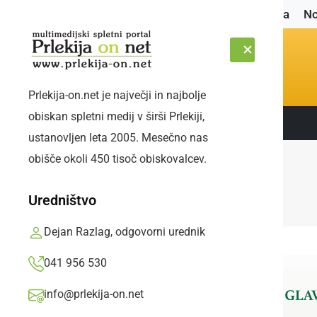
Naslovnica
No
Prlekija-on.net je največji in najbolje
obiskan spletni medij v širši Prlekiji,
Sledite nam:
ČETRTEK, 6. AVGUST 2026
ustanovljen leta 2005. Mesečno nas
obišče okoli 450 tisoč obiskovalcev.
Uredništvo
Dejan Razlag, odgovorni urednik
041 956 530
info@prlekija-on.net