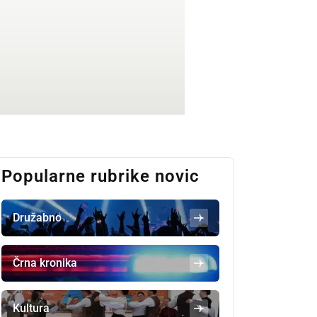
Popularne rubrike novic
Družabno
Črna kronika
Kultura