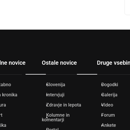
lne novice
Ostale novice
Druge vsebi
žabno
Slovenija
Dogodki
 kronika
Intervjuji
Galerija
ura
Zdravje in lepota
Video
rt
Kolumne in
Forum
komentarji
tika
Ankete
Portal