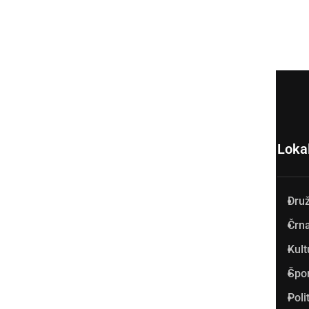
Loka
Dru
Prlekija-on.net je največji in
Črna
najbolje obiskan spletni medij
Kult
v Prlekiji.
Špo
Vpisan je v razvid medijev, ki
Poli