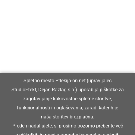
Prlekija-on.net je največji in najbolje obiskan spletni medij v
Prlekiji.
Vpisan je v razvid medijev, ki ga vodi Ministrstvo za kulturo
Republike Slovenije, pod zaporedno številko 1529.
Glavni in odgovorni urednik:
Spletno mesto Prlekija-on.net (upravljalec
Dejan Razlag
StudioEfekt, Dejan Razlag s.p.) uporablja piškotke za
info@prlekija-on.net
zagotavljanje kakovostne spletne storitve,
funkcionalnosti in oglaševanja, zaradi katerih je
naša storitev brezplačna.
Preden nadaljujete, si prosimo pozorno preberite
več
o piškotkih
in
pravila uporabe ter varstvo osebnih