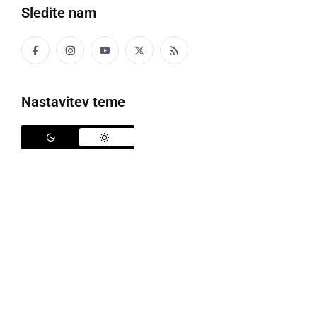
Sledite nam
Politika
Gospodarstvo
Nastavitev teme
Narava
Zanimivosti