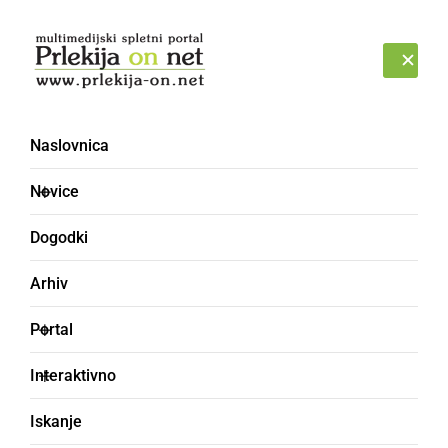
Prijava
PONEDELJEK, 10. AVGUST 2026
Naslovnica
poplavni val
Novice
Dogodki
Arhiv
Portal
Interaktivno
Iskanje
GOSPODARSTVO