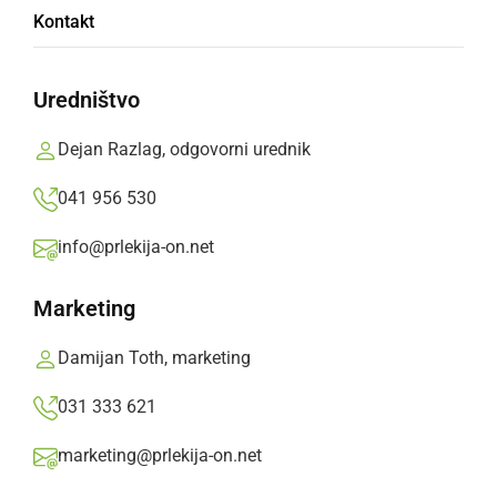
Opozorilne sirene v primeru nevarnosti
Kontakt
poplavnega vala
Uredništvo
ponedeljek, 28. avgust 2023 ob 15:23
Dejan Razlag, odgovorni urednik
041 956 530
Popularne rubrike novic
info@prlekija-on.net
Družabno
Marketing
Črna kronika
Damijan Toth, marketing
031 333 621
Kultura
marketing@prlekija-on.net
Šport