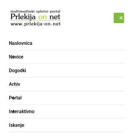
Prijava
NEDELJA, 9. AVGUST 2026
Naslovnica
pot [4]
Novice
Dogodki
Arhiv
Portal
Interaktivno
Iskanje
KULTURA IN IZOBRAŽEVANJE