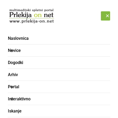
Prijava
ČETRTEK, 6. AVGUST 2026
Naslovnica
potrdilo
Novice
Dogodki
Arhiv
Portal
Interaktivno
Iskanje
SLOVENIJA