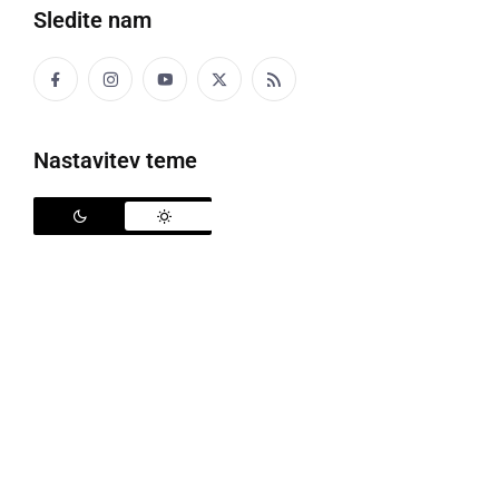
Sledite nam
Družabno
Črna kronika
Nastavitev teme
Kultura
Šport
Politika
Gospodarstvo
Narava