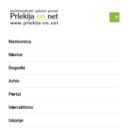
Prijava
SOBOTA, 8. AVGUST 2026
Naslovnica
praznovanje
Novice
Dogodki
Arhiv
Portal
Interaktivno
Iskanje
KULTURA IN IZOBRAŽEVANJE