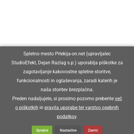
Prlekiji.
Vpisan je v razvid medijev, ki ga vodi Ministrstvo za kulturo
Republike Slovenije, pod zaporedno številko 1529.
Glavni in odgovorni urednik:
Spletno mesto Prlekija-on.net (upravljalec
Dejan Razlag
StudioEfekt, Dejan Razlag s.p.) uporablja piškotke za
info@prlekija-on.net
zagotavljanje kakovostne spletne storitve,
funkcionalnosti in oglaševanja, zaradi katerih je
naša storitev brezplačna.
Preden nadaljujete, si prosimo pozorno preberite
več
o piškotkih
in
pravila uporabe ter varstvo osebnih
© Prlekija-on.net | 2005 - 2026 | Vse pravice pridržane |
podatkov
.
info@prlekija-on.net
Splošni pogoji
•
Izjava o zasebnosti
•
Piškotki
Oglaševanje
Sprejmi
Nastavitve
Zavrni