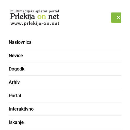
Prijava
NEDELJA, 9. AVGUST 2026
Naslovnica
pridržanje [4]
Novice
Dogodki
Arhiv
Portal
Interaktivno
Iskanje
ČRNA KRONIKA