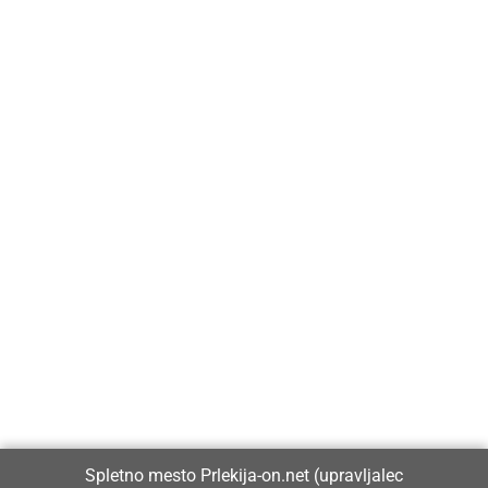
Prlekija-on.net je največji in najbolje obiskan spletni medij v
Prlekiji.
Vpisan je v razvid medijev, ki ga vodi Ministrstvo za kulturo
Republike Slovenije, pod zaporedno številko 1529.
Glavni in odgovorni urednik:
Spletno mesto Prlekija-on.net (upravljalec
Dejan Razlag