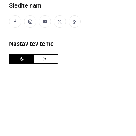
Sledite nam
Črna kronika
Kultura
Nastavitev teme
Šport
Politika
Gospodarstvo
Narava
Zanimivosti