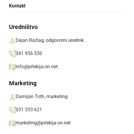
Vaška tržnica in »Radenski špricar 2015«
Kontakt
sobota, 11. april 2015 ob 19:49
Uredništvo
Dejan Razlag, odgovorni urednik
041 956 530
DRUŽABNO
Na vaški tržnici tudi izbor naj-špricarja
info@prlekija-on.net
četrtek, 9. april 2015 ob 16:59
Marketing
Damijan Toth, marketing
Popularne rubrike novic
031 333 621
Družabno
marketing@prlekija-on.net