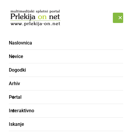
Prijava
ČETRTEK, 6. AVGUST 2026
Naslovnica
Radenski špricar 2015
Novice
Dogodki
Arhiv
Portal
Interaktivno
Iskanje
DRUŽABNO