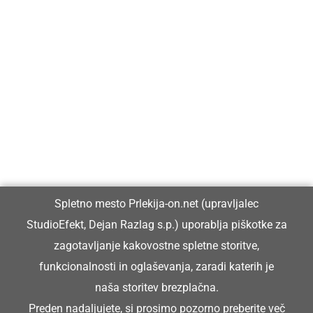
Prlekija-on.net je največji in najbolje obiskan spletni medij v
Prlekiji.
Vpisan je v razvid medijev, ki ga vodi Ministrstvo za kulturo
Republike Slovenije, pod zaporedno številko 1529.
Glavni in odgovorni urednik:
Spletno mesto Prlekija-on.net (upravljalec
Dejan Razlag
StudioEfekt, Dejan Razlag s.p.) uporablja piškotke za
info@prlekija-on.net
zagotavljanje kakovostne spletne storitve,
funkcionalnosti in oglaševanja, zaradi katerih je
naša storitev brezplačna.
Preden nadaljujete, si prosimo pozorno preberite
več