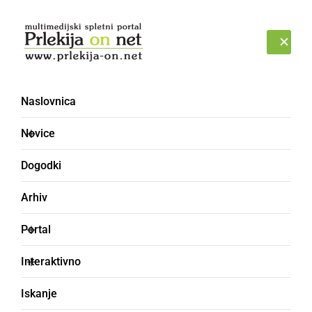
Prijava
PETEK, 7. AVGUST 2026
Naslovnica
Radgona
Novice
Dogodki
Arhiv
Portal
Interaktivno
Iskanje
NAJMLAJŠI