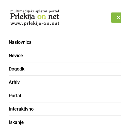
Prijava
SOBOTA, 8. AVGUST 2026
Naslovnica
razbijanje
Novice
Dogodki
Arhiv
Portal
Interaktivno
Iskanje
ČRNA KRONIKA