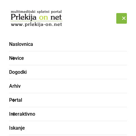
Prijava
PONEDELJEK, 10. AVGUST 2026
Naslovnica
rečni galebi
Novice
Dogodki
Arhiv
Portal
Interaktivno
Iskanje
ČRNA KRONIKA