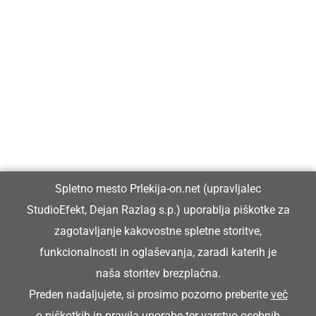
Prlekija-on.net je največji in najbolje obiskan spletni medij v
Prlekiji.
Vpisan je v razvid medijev, ki ga vodi Ministrstvo za kulturo
Republike Slovenije, pod zaporedno številko 1529.
Glavni in odgovorni urednik:
Spletno mesto Prlekija-on.net (upravljalec
Dejan Razlag
StudioEfekt, Dejan Razlag s.p.) uporablja piškotke za
info@prlekija-on.net
zagotavljanje kakovostne spletne storitve,
funkcionalnosti in oglaševanja, zaradi katerih je
naša storitev brezplačna.
Preden nadaljujete, si prosimo pozorno preberite
več
o piškotkih
in
pravila uporabe ter varstvo osebnih