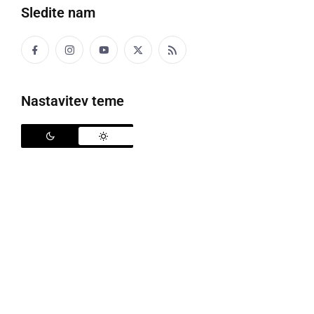
Sledite nam
Politika
Gospodarstvo
Nastavitev teme
Narava
Zanimivosti