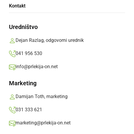
Na Ptujskem jezeru poginilo več kot 150
Kontakt
rečnih galebov
Uredništvo
nedelja, 8. april 2018 ob 15:23
Dejan Razlag, odgovorni urednik
041 956 530
Popularne rubrike novic
info@prlekija-on.net
Družabno
Marketing
Črna kronika
Damijan Toth, marketing
031 333 621
Kultura
marketing@prlekija-on.net
Šport