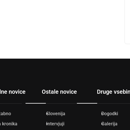
lne novice
Ostale novice
Druge vsebi
žabno
Slovenija
Dogodki
 kronika
Intervjuji
Galerija