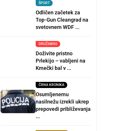
ŠPORT
Odličen začetek za
Top-Gun Cleangrad na
svetovnem WDF ...
DRUŽABNO
Doživite pristno
Prlekijo – vabljeni na
Kmečki bal v ...
ČRNA KRONIKA
Osumljenemu
nasilnežu izrekli ukrep
prepovedi približevanja
...