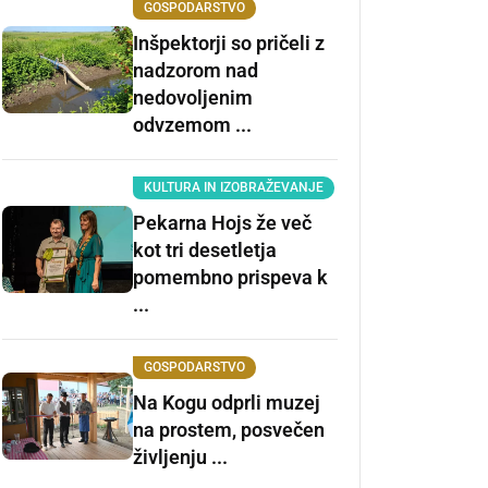
GOSPODARSTVO
Inšpektorji so pričeli z
nadzorom nad
nedovoljenim
odvzemom ...
KULTURA IN IZOBRAŽEVANJE
Pekarna Hojs že več
kot tri desetletja
pomembno prispeva k
...
GOSPODARSTVO
Na Kogu odprli muzej
na prostem, posvečen
življenju ...