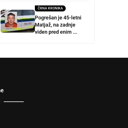
ČRNA KRONIKA
Pogrešan je 45-letni
Matjaž, na zadnje
viden pred enim ...
ne