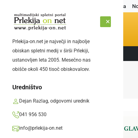
Naslovnica
No
Prlekija-on.net je največji in najbolje
obiskan spletni medij v širši Prlekiji,
Sledite nam:
SOBOTA, 8. AVGUST 2026
ustanovljen leta 2005. Mesečno nas
obišče okoli 450 tisoč obiskovalcev.
Uredništvo
Dejan Razlag, odgovorni urednik
041 956 530
info@prlekija-on.net