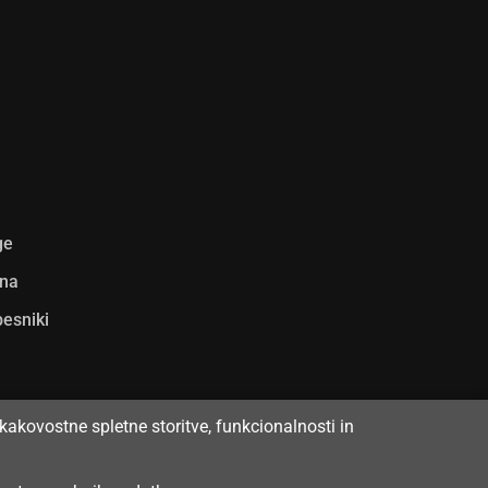
ge
ina
pesniki
kakovostne spletne storitve, funkcionalnosti in