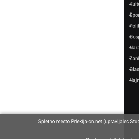
Kult
v Prlekiji.
Špo
Vpisan je v razvid medijev, ki
Poli
ga vodi Ministrstvo za kulturo
Gos
Republike Slovenije, pod
Nar
zaporedno številko 1529.
Zani
Glas
Glavni in odgovorni urednik:
Najm
Dejan Razlag
info@prlekija-on.net
Spletno mesto Prlekija-on.net (upravljalec Stu