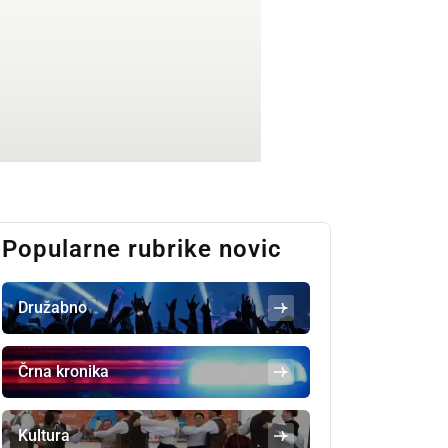
Popularne rubrike novic
Družabno
Črna kronika
Kultura