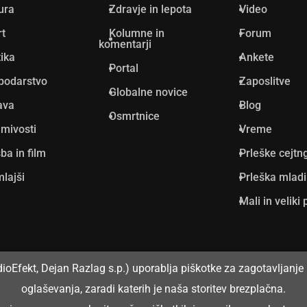
ura
Zdravje in lepota
Video
rt
Kolumne in
Forum
komentarji
tika
Ankete
Portal
podarstvo
Zaposlitve
Globalne novice
ava
Blog
Osmrtnice
mivosti
Vreme
ba in film
Prleške cejtn
lajši
Prleška mlad
Mali in veliki 
dioEfekt, Dejan Razlag s.p.) uporablja piškotke za zagotavljanje 
oglaševanja, zaradi katerih je naša storitev brezplačna.