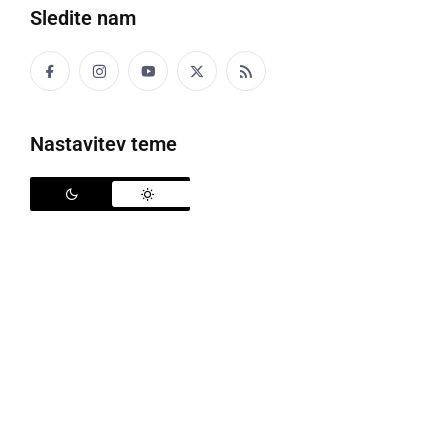
Sledite nam
Politika
Gospodarstvo
Nastavitev teme
Narava
Zanimivosti