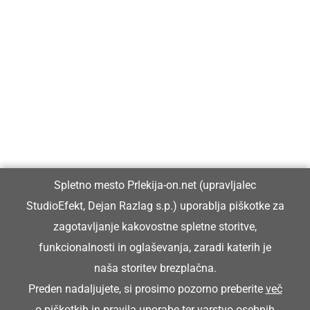
Prlekija-on.net je največji in najbolje obiskan spletni medij v
Prlekiji.
Vpisan je v razvid medijev, ki ga vodi Ministrstvo za kulturo
Republike Slovenije, pod zaporedno številko 1529.
Glavni in odgovorni urednik:
Spletno mesto Prlekija-on.net (upravljalec
Dejan Razlag
StudioEfekt, Dejan Razlag s.p.) uporablja piškotke za
info@prlekija-on.net
zagotavljanje kakovostne spletne storitve,
funkcionalnosti in oglaševanja, zaradi katerih je
naša storitev brezplačna.
Preden nadaljujete, si prosimo pozorno preberite
več
o piškotkih
in
pravila uporabe ter varstvo osebnih