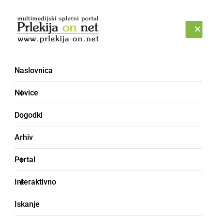
Prijava
ČETRTEK, 6. AVGUST 2026
Naslovnica
reševalni tabor
Novice
Dogodki
Arhiv
Portal
Interaktivno
Iskanje
KULTURA IN IZOBRAŽEVANJE