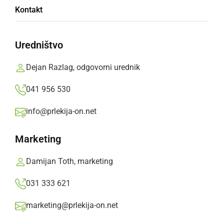
Napredek reševalne kinologije v pomurski
Kontakt
regiji
Uredništvo
torek, 24. januar 2023 ob 08:13
Dejan Razlag, odgovorni urednik
041 956 530
Popularne rubrike novic
info@prlekija-on.net
Družabno
Marketing
Črna kronika
Damijan Toth, marketing
031 333 621
Kultura
marketing@prlekija-on.net
Šport