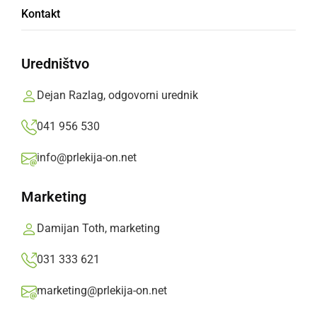
Zoran Stevanović izvoljen za novega
Kontakt
predsednika Državnega zbora
Uredništvo
petek, 10. april 2026 ob 18:31
Dejan Razlag, odgovorni urednik
041 956 530
POLITIKA
info@prlekija-on.net
To so kandidati liste Resni.ca za volitve v
Državni zbor
Marketing
sobota, 21. februar 2026 ob 13:10
Damijan Toth, marketing
031 333 621
marketing@prlekija-on.net
SLOVENIJA