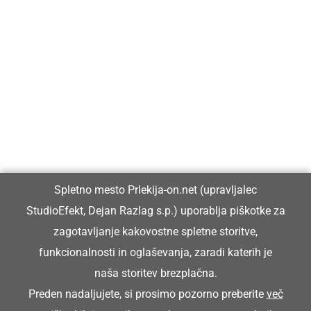
Prlekija-on.net je največji in najbolje obiskan spletni medij v
Prlekiji.
Vpisan je v razvid medijev, ki ga vodi Ministrstvo za kulturo
Republike Slovenije, pod zaporedno številko 1529.
Glavni in odgovorni urednik:
Spletno mesto Prlekija-on.net (upravljalec
Dejan Razlag
StudioEfekt, Dejan Razlag s.p.) uporablja piškotke za
info@prlekija-on.net
zagotavljanje kakovostne spletne storitve,
funkcionalnosti in oglaševanja, zaradi katerih je
naša storitev brezplačna.
Preden nadaljujete, si prosimo pozorno preberite
več