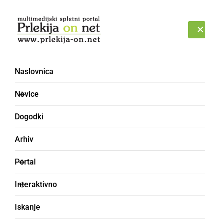
Prijava
SOBOTA, 8. AVGUST 2026
Naslovnica
Resni.ca
Novice
Dogodki
Arhiv
Portal
Interaktivno
Iskanje
POLITIKA