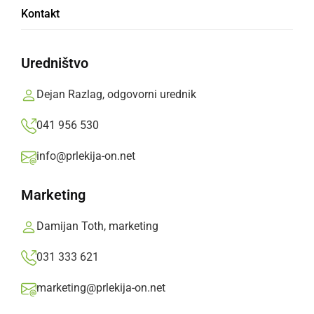
Znani so tudi rezultati splošne mature
Kontakt
spomladanskega roka na GFML
Uredništvo
ponedeljek, 13. julij 2026 ob 10:27
Dejan Razlag, odgovorni urednik
041 956 530
DRUŽABNO
info@prlekija-on.net
Rekordno število prleških gibanic na
državnem ocenjevanju potrjuje živost
Marketing
tradicije
Damijan Toth, marketing
sobota, 13. junij 2026 ob 07:36
031 333 621
marketing@prlekija-on.net