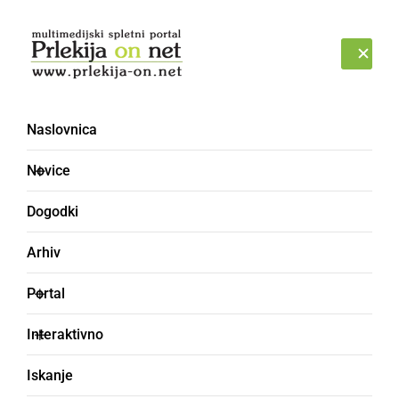
Prijava
SOBOTA, 8. AVGUST 2026
Naslovnica
rezultati
Novice
Dogodki
Arhiv
Portal
Interaktivno
Iskanje
KULTURA IN IZOBRAŽEVANJE