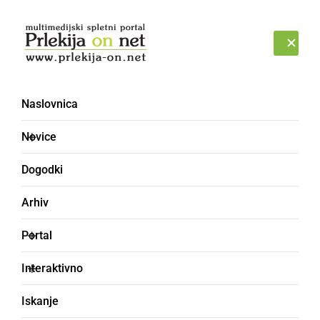
Prijava
SOBOTA, 8. AVGUST 2026
Naslovnica
ribiška trgovina
Novice
Dogodki
Arhiv
Portal
Interaktivno
Iskanje
GOSPODARSTVO