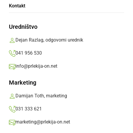
Njihove vabe uporabljajo tudi najzahtevnejši
Kontakt
ribiči
Uredništvo
nedelja, 10. januar 2021 ob 13:16
Dejan Razlag, odgovorni urednik
041 956 530
GOSPODARSTVO
info@prlekija-on.net
Dan odprtih vrat ribiške trgovine Mišel v
Murski Soboti
Marketing
ponedeljek, 20. februar 2017 ob 12:52
Damijan Toth, marketing
031 333 621
marketing@prlekija-on.net
GOSPODARSTVO