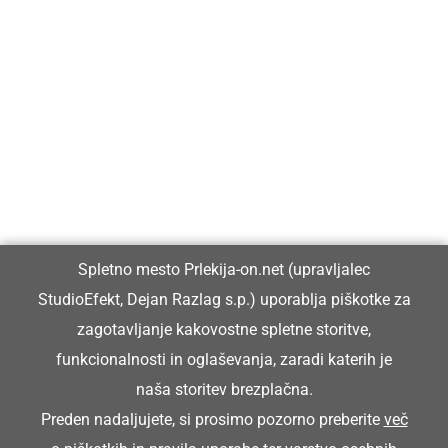
Prlekija-on.net je največji in najbolje obiskan spletni medij v
Prlekiji.
Vpisan je v razvid medijev, ki ga vodi Ministrstvo za kulturo
Republike Slovenije, pod zaporedno številko 1529.
Glavni in odgovorni urednik:
Spletno mesto Prlekija-on.net (upravljalec
Dejan Razlag
StudioEfekt, Dejan Razlag s.p.) uporablja piškotke za
info@prlekija-on.net
zagotavljanje kakovostne spletne storitve,
funkcionalnosti in oglaševanja, zaradi katerih je
naša storitev brezplačna.
Preden nadaljujete, si prosimo pozorno preberite
več