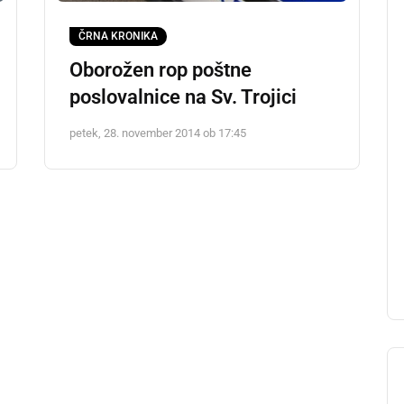
ČRNA KRONIKA
Oborožen rop poštne
poslovalnice na Sv. Trojici
petek, 28. november 2014 ob 17:45