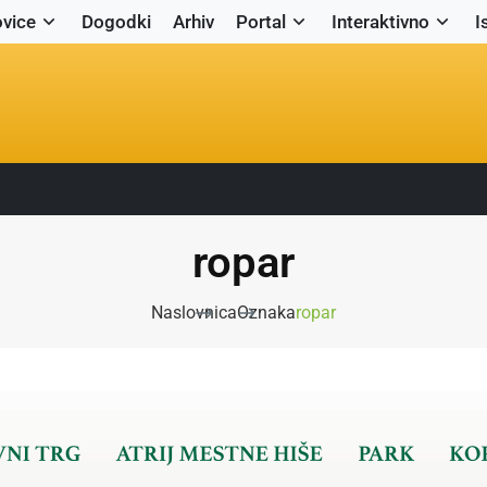
vice
Dogodki
Arhiv
Portal
Interaktivno
I
ropar
Naslovnica
Oznaka
ropar