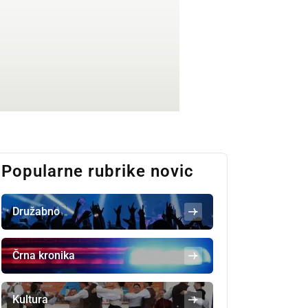
Popularne rubrike novic
Družabno
Črna kronika
Kultura