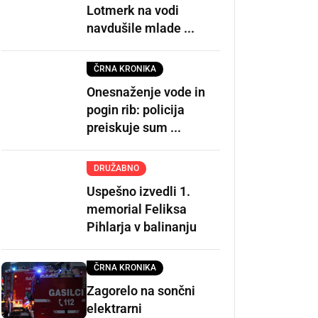
Lotmerk na vodi
navdušile mlade ...
ČRNA KRONIKA
Onesnaženje vode in
pogin rib: policija
preiskuje sum ...
DRUŽABNO
Uspešno izvedli 1.
memorial Feliksa
Pihlarja v balinanju
ČRNA KRONIKA
Zagorelo na sončni
elektrarni