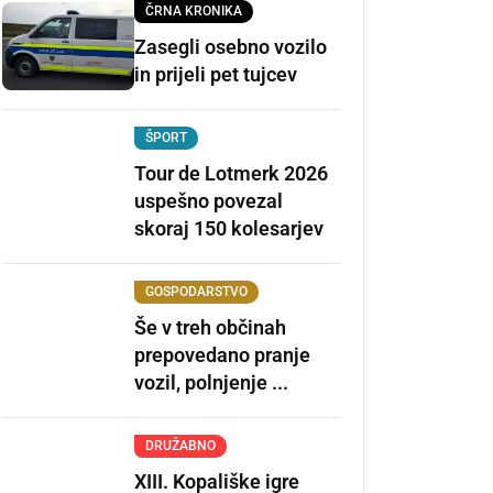
ČRNA KRONIKA
Zasegli osebno vozilo
in prijeli pet tujcev
ŠPORT
Tour de Lotmerk 2026
uspešno povezal
skoraj 150 kolesarjev
GOSPODARSTVO
Še v treh občinah
prepovedano pranje
vozil, polnjenje ...
DRUŽABNO
XIII. Kopališke igre