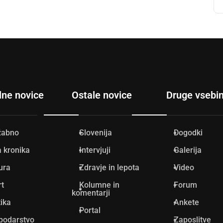
lne novice
Ostale novice
Druge vsebi
žabno
Slovenija
Dogodki
 kronika
Intervjuji
Galerija
ura
Zdravje in lepota
Video
rt
Kolumne in
Forum
komentarji
tika
Ankete
Portal
podarstvo
Zaposlitve