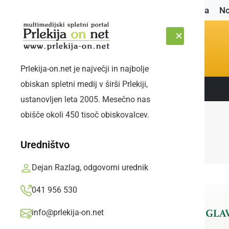
Naslovnica
No
Prlekija-on.net je največji in najbolje
obiskan spletni medij v širši Prlekiji,
Sledite nam:
ČETRTEK, 6. AVGUST 2026
ustanovljen leta 2005. Mesečno nas
obišče okoli 450 tisoč obiskovalcev.
Uredništvo
Dejan Razlag, odgovorni urednik
041 956 530
info@prlekija-on.net