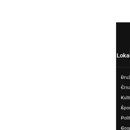
Loka
Dru
Prlekija-on.net je največji in
Črna
najbolje obiskan spletni medij
Kult
v Prlekiji.
Špo
Vpisan je v razvid medijev, ki
Poli
ga vodi Ministrstvo za kulturo
Gos