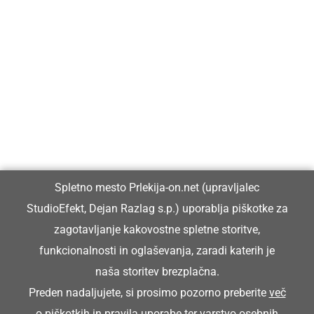
Prlekija-on.net je največji in najbolje obiskan spletni medij v
Prlekiji.
Vpisan je v razvid medijev, ki ga vodi Ministrstvo za kulturo
Republike Slovenije, pod zaporedno številko 1529.
Glavni in odgovorni urednik:
Spletno mesto Prlekija-on.net (upravljalec
Dejan Razlag
StudioEfekt, Dejan Razlag s.p.) uporablja piškotke za
info@prlekija-on.net
zagotavljanje kakovostne spletne storitve,
funkcionalnosti in oglaševanja, zaradi katerih je
naša storitev brezplačna.
Preden nadaljujete, si prosimo pozorno preberite
več
o piškotkih
in
pravila uporabe ter varstvo osebnih