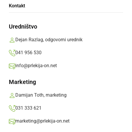
Po novem obvezna maska, uporaba šala ali
Kontakt
rute ni več dovoljena
Uredništvo
četrtek, 10. december 2020 ob 13:49
Dejan Razlag, odgovorni urednik
041 956 530
Popularne rubrike novic
info@prlekija-on.net
Družabno
Marketing
Črna kronika
Damijan Toth, marketing
031 333 621
Kultura
marketing@prlekija-on.net
Šport