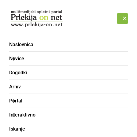
Prijava
ČETRTEK, 6. AVGUST 2026
Naslovnica
ruta
Novice
Dogodki
Arhiv
Portal
Interaktivno
Iskanje
SLOVENIJA