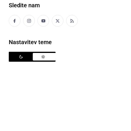
Sledite nam
Politika
Gospodarstvo
Nastavitev teme
Narava
Zanimivosti