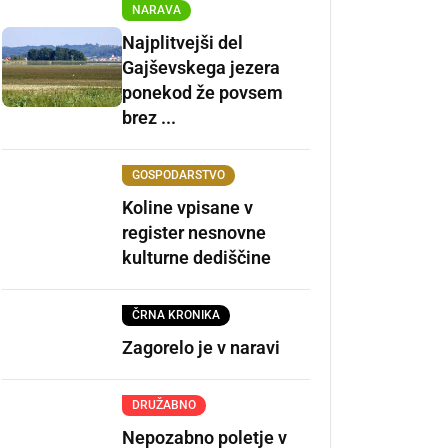
NARAVA
Najplitvejši del
Gajševskega jezera
ponekod že povsem
brez ...
GOSPODARSTVO
Koline vpisane v
register nesnovne
kulturne dediščine
ČRNA KRONIKA
Zagorelo je v naravi
DRUŽABNO
Nepozabno poletje v