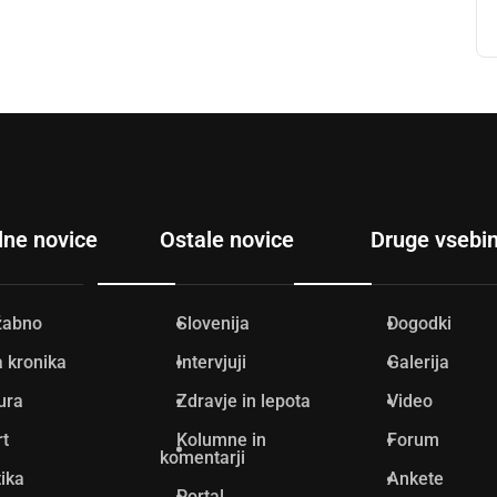
lne novice
Ostale novice
Druge vsebi
žabno
Slovenija
Dogodki
 kronika
Intervjuji
Galerija
ura
Zdravje in lepota
Video
rt
Kolumne in
Forum
komentarji
tika
Ankete
Portal