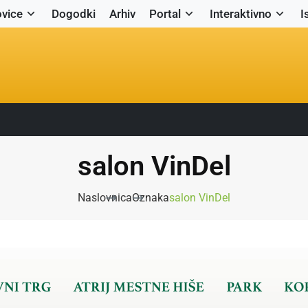
vice
Dogodki
Arhiv
Portal
Interaktivno
I
salon VinDel
Naslovnica
Oznaka
salon VinDel