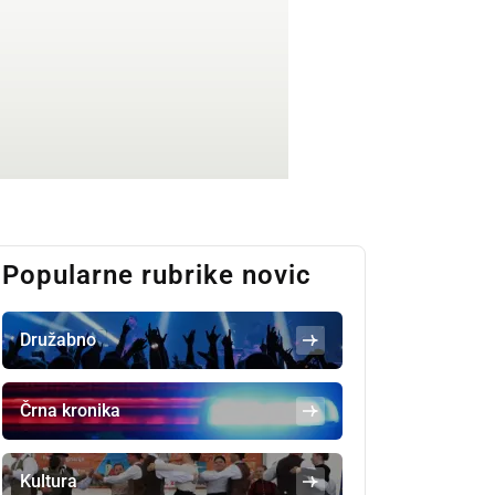
Popularne rubrike novic
Družabno
Črna kronika
Kultura