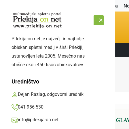
Naslovnica
No
Prlekija-on.net je največji in najbolje
obiskan spletni medij v širši Prlekiji,
Sledite nam:
PETEK, 7. AVGUST 2026
ustanovljen leta 2005. Mesečno nas
obišče okoli 450 tisoč obiskovalcev.
Uredništvo
Dejan Razlag, odgovorni urednik
041 956 530
info@prlekija-on.net