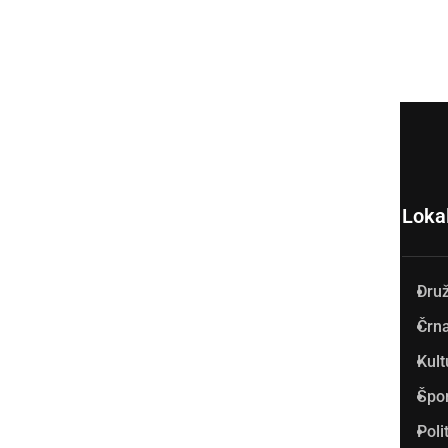
Loka
Dru
Prlekija-on.net je največji in
Črna
najbolje obiskan spletni medij
Kult
v Prlekiji.
Špo
Vpisan je v razvid medijev, ki
Poli