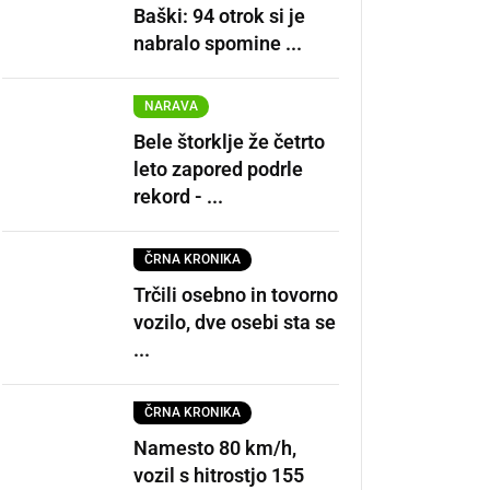
Baški: 94 otrok si je
nabralo spomine ...
NARAVA
Bele štorklje že četrto
leto zapored podrle
rekord - ...
ČRNA KRONIKA
Trčili osebno in tovorno
vozilo, dve osebi sta se
...
ČRNA KRONIKA
Namesto 80 km/h,
vozil s hitrostjo 155