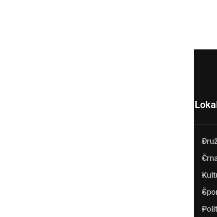
Loka
Dru
Prlekija-on.net je največji in
Črna
najbolje obiskan spletni medij
Kult
v Prlekiji.
Špo
Vpisan je v razvid medijev, ki
Poli