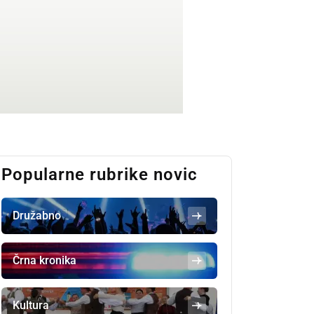
Popularne rubrike novic
Družabno
Črna kronika
Kultura