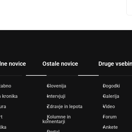
lne novice
Ostale novice
Druge vsebi
žabno
Slovenija
Dogodki
 kronika
Intervjuji
Galerija
ura
Zdravje in lepota
Video
rt
Kolumne in
Forum
komentarji
tika
Ankete
Portal