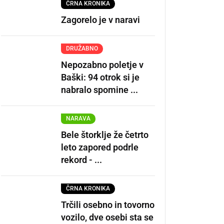
ČRNA KRONIKA
Zagorelo je v naravi
DRUŽABNO
Nepozabno poletje v
Baški: 94 otrok si je
nabralo spomine ...
NARAVA
Bele štorklje že četrto
leto zapored podrle
rekord - ...
ČRNA KRONIKA
Trčili osebno in tovorno
vozilo, dve osebi sta se