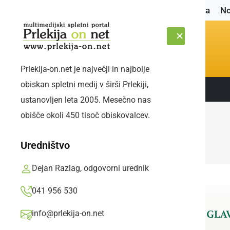
Naslovnica
No
Prlekija-on.net je največji in najbolje
obiskan spletni medij v širši Prlekiji,
Sledite nam:
PETEK, 7. AVGUST 2026
ustanovljen leta 2005. Mesečno nas
obišče okoli 450 tisoč obiskovalcev.
Uredništvo
Dejan Razlag, odgovorni urednik
041 956 530
info@prlekija-on.net