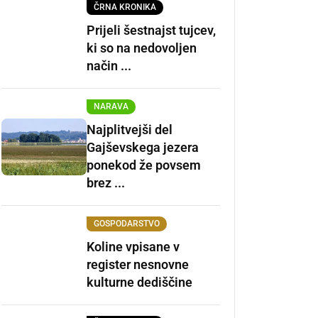
ČRNA KRONIKA
Prijeli šestnajst tujcev,
ki so na nedovoljen
način ...
NARAVA
Najplitvejši del
Gajševskega jezera
ponekod že povsem
brez ...
GOSPODARSTVO
Koline vpisane v
register nesnovne
kulturne dediščine