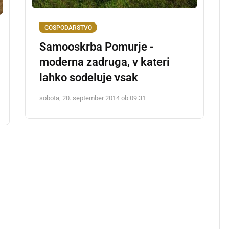
GOSPODARSTVO
Samooskrba Pomurje -
moderna zadruga, v kateri
lahko sodeluje vsak
sobota, 20. september 2014 ob 09:31