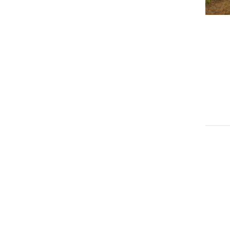
GOSPODARSTVO
Ekološko kmetovanje v
Sloveniji in samooskrba s
hrano je naša prihodnost
torek, 13. julij 2021 ob 10:57