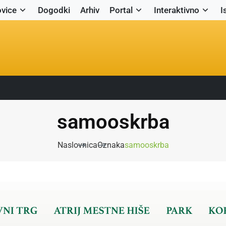
vice
Dogodki
Arhiv
Portal
Interaktivno
I
samooskrba
Naslovnica
Oznaka
samooskrba