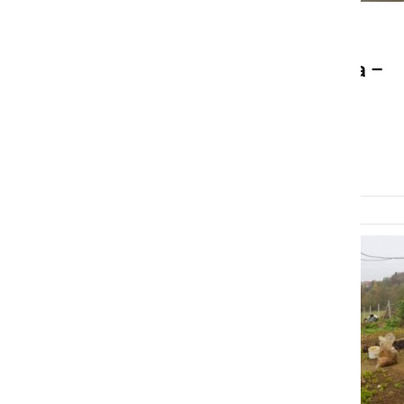
GOSPODARSTVO
Domača sončna elektrarna –
kako doseči največjo
samooskrbo?
ponedeljek, 11. november 2024 ob 07:34