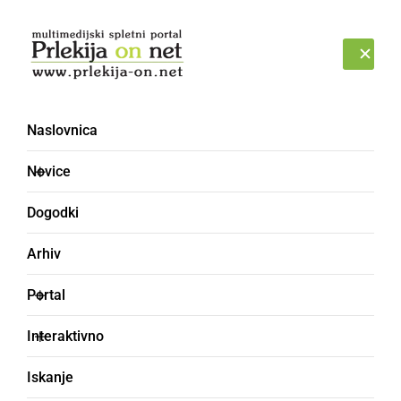
Prijava
ČETRTEK, 6. AVGUST 2026
Naslovnica
Saša Seršen
Novice
Dogodki
Arhiv
Portal
Interaktivno
Iskanje
ŠPORT