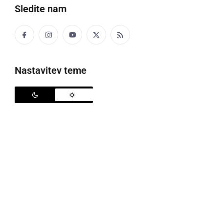
Sledite nam
Politika
Gospodarstvo
Nastavitev teme
Narava
Zanimivosti