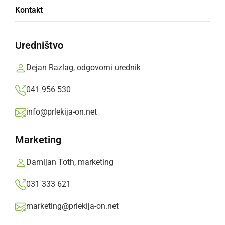
Saša Seršen in Fjori slavila na kvalifikacijah
Kontakt
za slovenski kasaški derbi
Uredništvo
ponedeljek, 5. avgust 2019 ob 17:44
Dejan Razlag, odgovorni urednik
041 956 530
Popularne rubrike novic
info@prlekija-on.net
Družabno
Marketing
Črna kronika
Damijan Toth, marketing
031 333 621
Kultura
marketing@prlekija-on.net
Šport