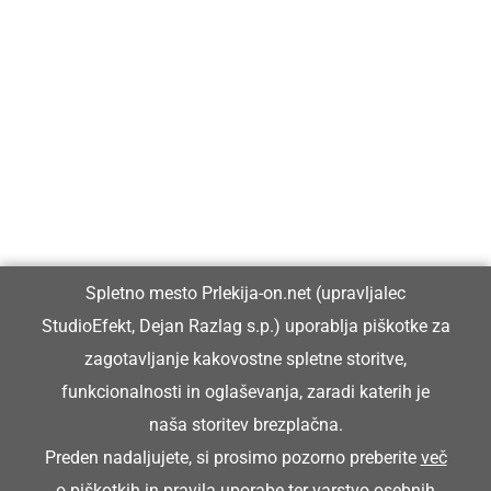
Prlekija-on.net je največji in najbolje obiskan spletni medij v
Prlekiji.
Vpisan je v razvid medijev, ki ga vodi Ministrstvo za kulturo
Republike Slovenije, pod zaporedno številko 1529.
Glavni in odgovorni urednik:
Spletno mesto Prlekija-on.net (upravljalec
Dejan Razlag
StudioEfekt, Dejan Razlag s.p.) uporablja piškotke za
info@prlekija-on.net
zagotavljanje kakovostne spletne storitve,
funkcionalnosti in oglaševanja, zaradi katerih je
naša storitev brezplačna.
Preden nadaljujete, si prosimo pozorno preberite
več
o piškotkih
in
pravila uporabe ter varstvo osebnih