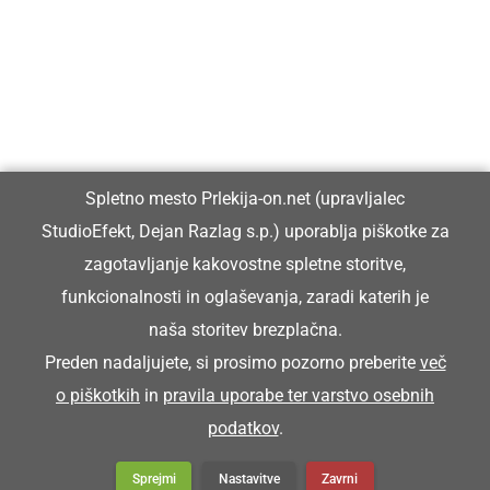
Prlekiji.
Vpisan je v razvid medijev, ki ga vodi Ministrstvo za kulturo
Republike Slovenije, pod zaporedno številko 1529.
Glavni in odgovorni urednik:
Spletno mesto Prlekija-on.net (upravljalec
Dejan Razlag
StudioEfekt, Dejan Razlag s.p.) uporablja piškotke za
info@prlekija-on.net
zagotavljanje kakovostne spletne storitve,
funkcionalnosti in oglaševanja, zaradi katerih je
naša storitev brezplačna.
Preden nadaljujete, si prosimo pozorno preberite
več
o piškotkih
in
pravila uporabe ter varstvo osebnih
© Prlekija-on.net | 2005 - 2026 | Vse pravice pridržane |
podatkov
.
info@prlekija-on.net
Splošni pogoji
•
Izjava o zasebnosti
•
Piškotki
Oglaševanje
Sprejmi
Nastavitve
Zavrni