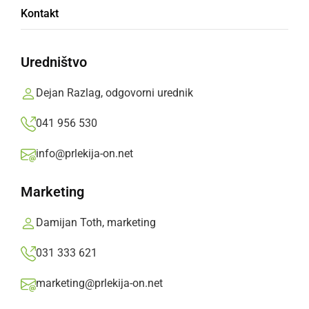
Kontakt
Uredništvo
Dejan Razlag, odgovorni urednik
KULTURA IN IZOBRAŽEVANJE
Sašo Duh iz ZD Ljutomer naj družinski
041 956 530
zdravnik 2024 po izboru pacientov
info@prlekija-on.net
četrtek, 13. junij 2024 ob 14:46
Marketing
Damijan Toth, marketing
031 333 621
marketing@prlekija-on.net