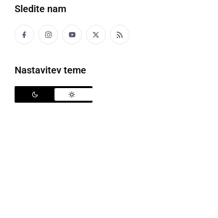
Sledite nam
Nastavitev teme
GOSPODARSTVO
Direktor ZD Ljutomer se je zaposlenim
zahvalil za delo ob epidemiji ter pojasnil
razloge za odhod s položaja
ponedeljek, 15. junij 2020 ob 19:08