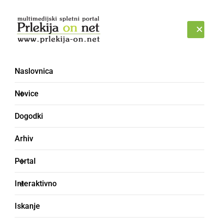
Prijava
PONEDELJEK, 10. AVGUST 2026
Naslovnica
Sašo Duh
Novice
Dogodki
Arhiv
Portal
Interaktivno
Iskanje