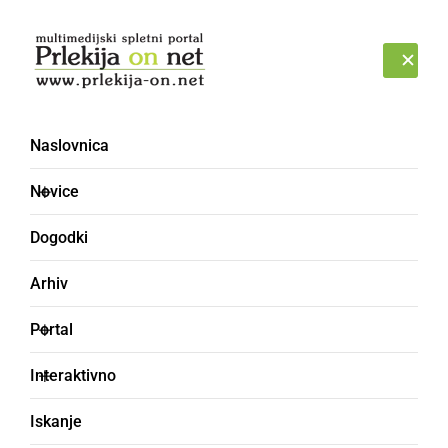
Prijava
SOBOTA, 8. AVGUST 2026
Naslovnica
Slaščičarna Križevci
Novice
Dogodki
Arhiv
Portal
Interaktivno
Iskanje
KULTURA IN IZOBRAŽEVANJE