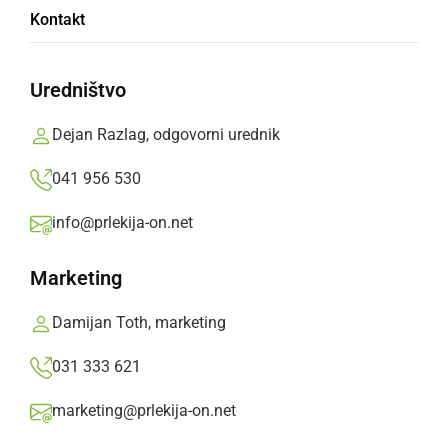
Kontakt
Uredništvo
Dejan Razlag, odgovorni urednik
KULTURA IN IZOBRAŽEVANJE
Pogovor s slikarko Terezijo Zadravec
041 956 530
četrtek, 11. junij 2020 ob 09:05
info@prlekija-on.net
Marketing
Damijan Toth, marketing
031 333 621
marketing@prlekija-on.net