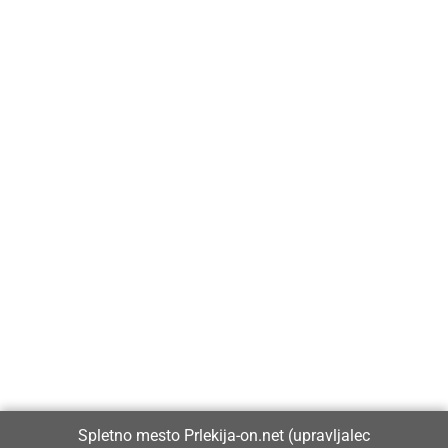
Prlekija-on.net je največji in najbolje obiskan spletni medij v
Prlekiji.
Vpisan je v razvid medijev, ki ga vodi Ministrstvo za kulturo
Republike Slovenije, pod zaporedno številko 1529.
Glavni in odgovorni urednik:
Spletno mesto Prlekija-on.net (upravljalec
Dejan Razlag