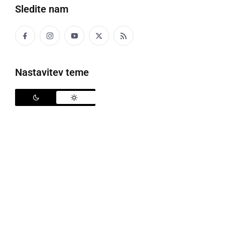
Sledite nam
Nastavitev teme
KULTURA IN IZOBRAŽEVANJE
»Moje risbe in vezenine« v Banja Luki
četrtek, 2. oktober 2014 ob 08:49
Popularne rubrike novic
Družabno