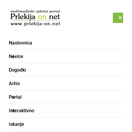
Prijava
PONEDELJEK, 10. AVGUST 2026
Naslovnica
slikarka
Novice
Dogodki
Arhiv
Portal
Interaktivno
Iskanje