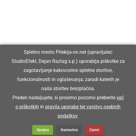
Vpisan je v razvid medijev, ki ga vodi Ministrstvo za kulturo
Republike Slovenije, pod zaporedno številko 1529.
Glavni in odgovorni urednik:
Spletno mesto Prlekija-on.net (upravljalec
Dejan Razlag
StudioEfekt, Dejan Razlag s.p.) uporablja piškotke za
info@prlekija-on.net
zagotavljanje kakovostne spletne storitve,
funkcionalnosti in oglaševanja, zaradi katerih je
naša storitev brezplačna.
Preden nadaljujete, si prosimo pozorno preberite
več
o piškotkih
in
pravila uporabe ter varstvo osebnih
© Prlekija-on.net | 2005 - 2026 | Vse pravice pridržane |
podatkov
.
info@prlekija-on.net
Splošni pogoji
•
Izjava o zasebnosti
•
Piškotki
Oglaševanje
Sprejmi
Nastavitve
Zavrni