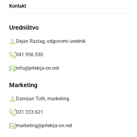
Prišlo do obsežnejšega gozdnega požara,
Kontakt
aktivirali tudi helikopter
Uredništvo
torek, 7. julij 2026 ob 07:16
Dejan Razlag, odgovorni urednik
041 956 530
GOSPODARSTVO
info@prlekija-on.net
Vodenje PP Slovenska Bistrica prevzel Robi
Štrman
Marketing
sreda, 3. januar 2024 ob 12:49
Damijan Toth, marketing
031 333 621
marketing@prlekija-on.net
KULTURA IN IZOBRAŽEVANJE