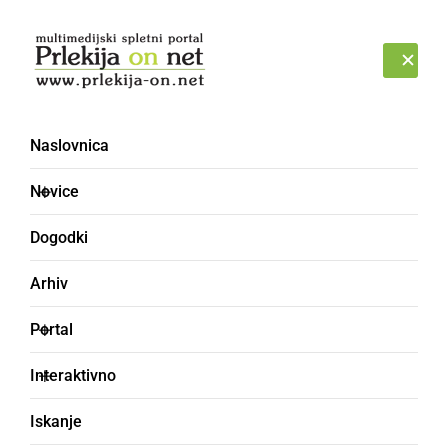
Prijava
PETEK, 7. AVGUST 2026
Naslovnica
Slovenska Bistrica
Novice
Dogodki
Arhiv
Portal
Interaktivno
Iskanje
ČRNA KRONIKA