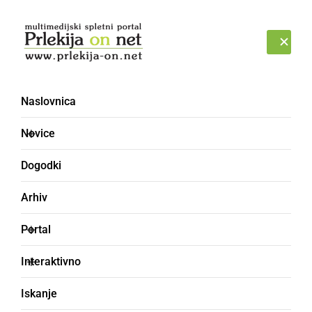
Prijava
PONEDELJEK, 10. AVGUST 2026
Naslovnica
smrt
Novice
Dogodki
Arhiv
Portal
Interaktivno
Iskanje
ČRNA KRONIKA