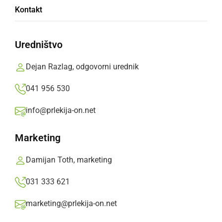
Številni se poslavljajo od mladega Jana, ki
Kontakt
je tragično izgubil življenje v gramoznici
Babinci
Uredništvo
nedelja, 2. avgust 2026 ob 16:36
Dejan Razlag, odgovorni urednik
041 956 530
info@prlekija-on.net
ČRNA KRONIKA
Na področju gramoznice Babinci umrl
Marketing
mladoletnik
Damijan Toth, marketing
sobota, 1. avgust 2026 ob 11:52
031 333 621
marketing@prlekija-on.net