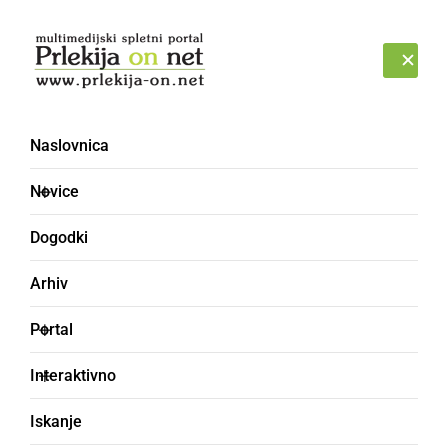
Prijava
NEDELJA, 9. AVGUST 2026
Naslovnica
snemanje videospota
Novice
Dogodki
Arhiv
Portal
Interaktivno
Iskanje
GLASBA IN FILM