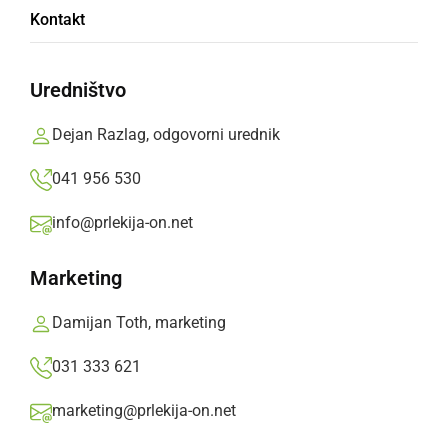
Na snemanju videospota je bilo vroče
Kontakt
sreda, 8. maj 2019 ob 12:40
Uredništvo
Dejan Razlag, odgovorni urednik
041 956 530
DRUŽABNO
V Portorožu in okolici snemali »Mini bikini«
info@prlekija-on.net
torek, 29. avgust 2017 ob 18:57
Marketing
Damijan Toth, marketing
Popularne rubrike novic
031 333 621
Družabno
marketing@prlekija-on.net