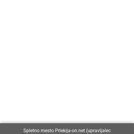
Prlekija-on.net je največji in najbolje obiskan spletni medij v
Prlekiji.
Vpisan je v razvid medijev, ki ga vodi Ministrstvo za kulturo
Republike Slovenije, pod zaporedno številko 1529.
Glavni in odgovorni urednik:
Spletno mesto Prlekija-on.net (upravljalec
Dejan Razlag