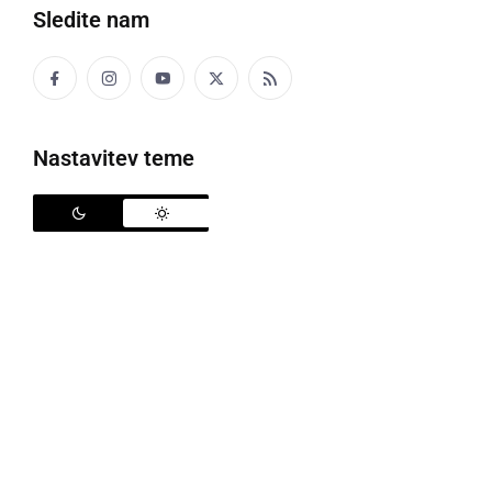
Sledite nam
Črna kronika
Kultura
Nastavitev teme
Šport
Politika
Gospodarstvo
Narava
Zanimivosti