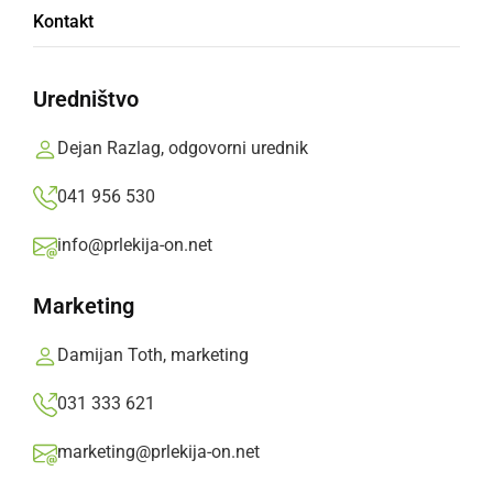
V naslednjih dneh temperature vse do 28
Kontakt
stopinj C
Uredništvo
petek, 5. april 2024 ob 10:04
Dejan Razlag, odgovorni urednik
041 956 530
NARAVA
info@prlekija-on.net
Temperature se bodo povzpele do 19
stopinj C
Marketing
nedelja, 17. marec 2024 ob 10:00
Damijan Toth, marketing
031 333 621
marketing@prlekija-on.net
NARAVA