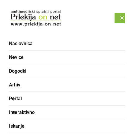
Prijava
SOBOTA, 8. AVGUST 2026
Naslovnica
sonce [2]
Novice
Dogodki
Arhiv
Portal
Interaktivno
Iskanje
NARAVA