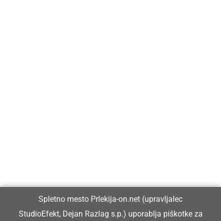
Prlekija-on.net je največji in najbolje obiskan spletni medij v
Prlekiji.
Vpisan je v razvid medijev, ki ga vodi Ministrstvo za kulturo
Republike Slovenije, pod zaporedno številko 1529.
Glavni in odgovorni urednik:
Spletno mesto Prlekija-on.net (upravljalec
Dejan Razlag
StudioEfekt, Dejan Razlag s.p.) uporablja piškotke za
info@prlekija-on.net