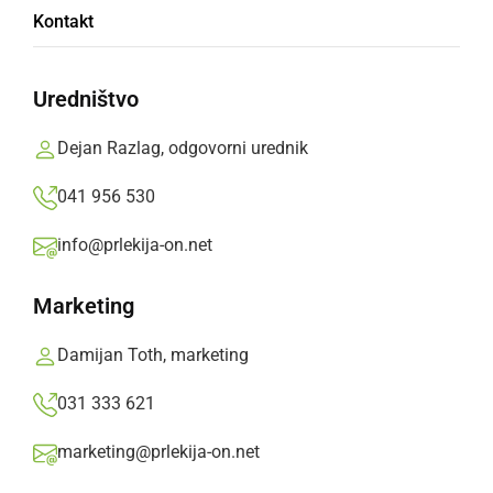
V Prlekiji naleteli na žalosten prizor –
Kontakt
poginulo pegasto sovo
Uredništvo
torek, 1. julij 2025 ob 16:26
Dejan Razlag, odgovorni urednik
041 956 530
ZANIMIVOSTI
info@prlekija-on.net
Marko izdelal številne veličastne skulpture
iz lesa
Marketing
petek, 30. december 2022 ob 09:31
Damijan Toth, marketing
031 333 621
marketing@prlekija-on.net
KULTURA IN IZOBRAŽEVANJE