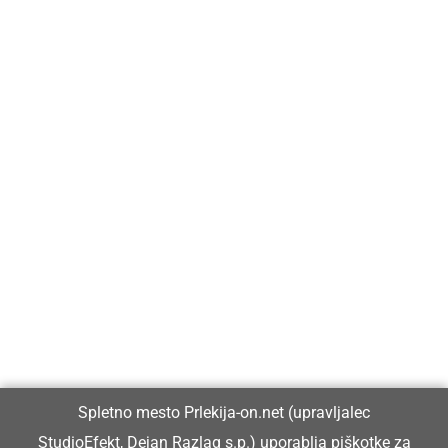
Prlekija-on.net je največji in najbolje obiskan spletni medij v
Prlekiji.
Vpisan je v razvid medijev, ki ga vodi Ministrstvo za kulturo
Republike Slovenije, pod zaporedno številko 1529.
Glavni in odgovorni urednik:
Spletno mesto Prlekija-on.net (upravljalec
Dejan Razlag
StudioEfekt, Dejan Razlag s.p.) uporablja piškotke za
info@prlekija-on.net