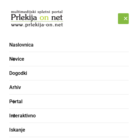
Prijava
SOBOTA, 8. AVGUST 2026
Naslovnica
sova
Novice
Dogodki
Arhiv
Portal
Interaktivno
Iskanje
NARAVA