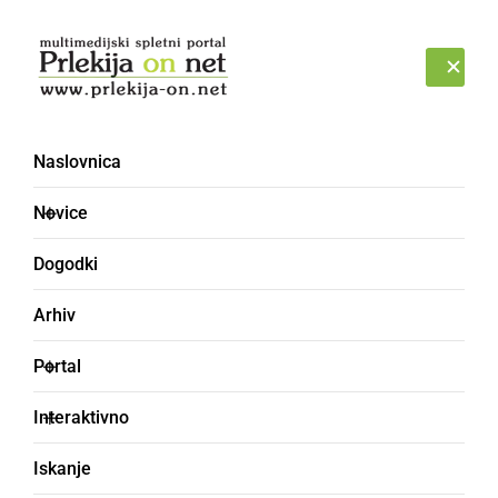
Prijava
ČETRTEK, 6. AVGUST 2026
Naslovnica
spletna stran
Novice
Dogodki
Arhiv
Portal
Interaktivno
Iskanje
GOSPODARSTVO