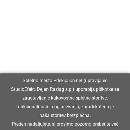
Prlekija-on.net je največji in najbolje obiskan spletni medij v
Prlekiji.
Vpisan je v razvid medijev, ki ga vodi Ministrstvo za kulturo
Republike Slovenije, pod zaporedno številko 1529.
Glavni in odgovorni urednik:
Spletno mesto Prlekija-on.net (upravljalec
Dejan Razlag
StudioEfekt, Dejan Razlag s.p.) uporablja piškotke za
info@prlekija-on.net
zagotavljanje kakovostne spletne storitve,
funkcionalnosti in oglaševanja, zaradi katerih je
naša storitev brezplačna.
Preden nadaljujete, si prosimo pozorno preberite
več