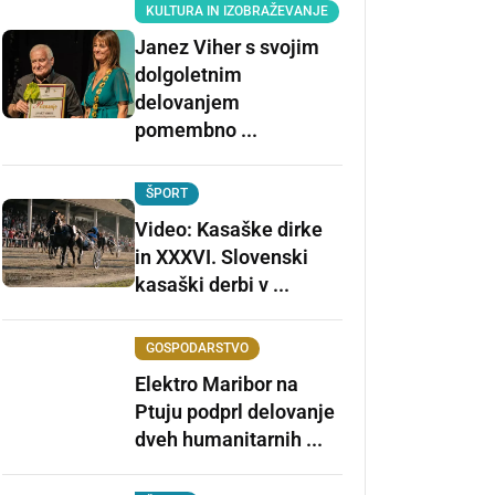
KULTURA IN IZOBRAŽEVANJE
Janez Viher s svojim
dolgoletnim
delovanjem
pomembno ...
ŠPORT
Video: Kasaške dirke
in XXXVI. Slovenski
kasaški derbi v ...
GOSPODARSTVO
Elektro Maribor na
Ptuju podprl delovanje
dveh humanitarnih ...