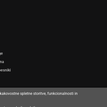
ge
ina
pesniki
kakovostne spletne storitve, funkcionalnosti in