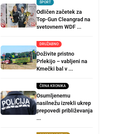
ŠPORT
Odličen začetek za
Top-Gun Cleangrad na
svetovnem WDF ...
DRUŽABNO
Doživite pristno
Prlekijo – vabljeni na
Kmečki bal v ...
ČRNA KRONIKA
Osumljenemu
nasilnežu izrekli ukrep
prepovedi približevanja
...