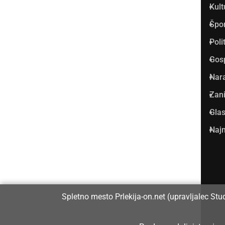
Kult
v Prlekiji.
Špo
Vpisan je v razvid medijev, ki
Poli
ga vodi Ministrstvo za kulturo
Gos
Republike Slovenije, pod
Nar
zaporedno številko 1529.
Zani
Glas
Glavni in odgovorni urednik:
Najm
Dejan Razlag
info@prlekija-on.net
Spletno mesto Prlekija-on.net (upravljalec Stu