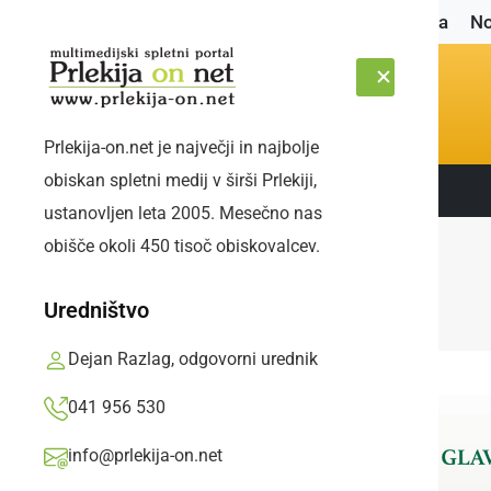
Naslovnica
No
Prlekija-on.net je največji in najbolje
obiskan spletni medij v širši Prlekiji,
Sledite nam:
SOBOTA, 8. AVGUST 2026
ustanovljen leta 2005. Mesečno nas
obišče okoli 450 tisoč obiskovalcev.
Uredništvo
Dejan Razlag, odgovorni urednik
041 956 530
info@prlekija-on.net