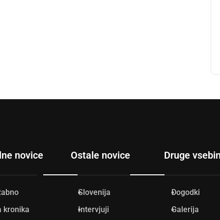
lne novice
Ostale novice
Druge vsebi
žabno
Slovenija
Dogodki
 kronika
Intervjuji
Galerija