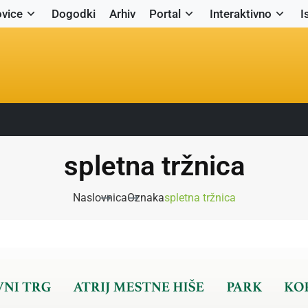
vice
Dogodki
Arhiv
Portal
Interaktivno
I
spletna tržnica
Naslovnica
Oznaka
spletna tržnica