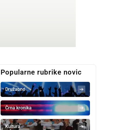
Popularne rubrike novic
Družabno
Črna kronika
Kultura