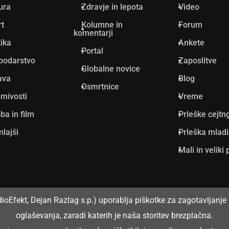
ura
Zdravje in lepota
Video
rt
Kolumne in
Forum
komentarji
tika
Ankete
Portal
podarstvo
Zaposlitve
Globalne novice
ava
Blog
Osmrtnice
mivosti
Vreme
ba in film
Prleške cejtn
lajši
Prleška mlad
Mali in veliki 
dioEfekt, Dejan Razlag s.p.) uporablja piškotke za zagotavljanje 
oglaševanja, zaradi katerih je naša storitev brezplačna.