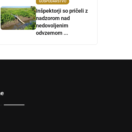
GOSPODARSTVO
Inšpektorji so pričeli z
nadzorom nad
nedovoljenim
odvzemom ...
ne