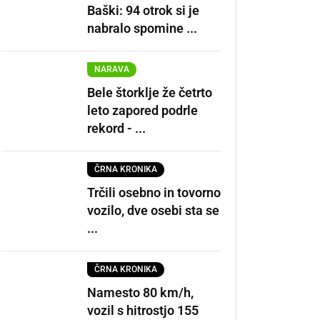
Baški: 94 otrok si je
nabralo spomine ...
NARAVA
Bele štorklje že četrto
leto zapored podrle
rekord - ...
ČRNA KRONIKA
Trčili osebno in tovorno
vozilo, dve osebi sta se
...
ČRNA KRONIKA
Namesto 80 km/h,
vozil s hitrostjo 155