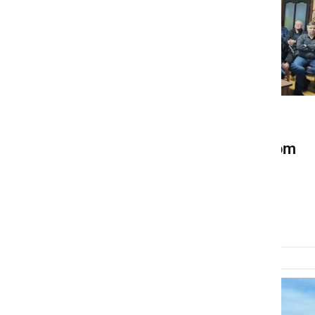
GOSPODARSTVO
Krajane seznanili s potekom
trase kanalizacije in
predvidenimi stroški
nedelja, 2. februar 2025 ob 17:20