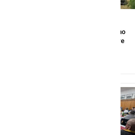
GOSPODARSTVO
To je razlog za dvomesečno
podaljšanje popolne zapore
regionalne ceste
torek, 5. maj 2026 ob 17:32