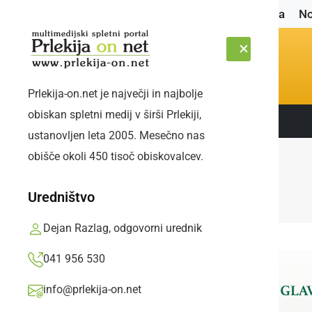
Naslovnica
No
Prlekija-on.net je največji in najbolje
obiskan spletni medij v širši Prlekiji,
Sledite nam:
PETEK, 7. AVGUST 2026
ustanovljen leta 2005. Mesečno nas
obišče okoli 450 tisoč obiskovalcev.
Uredništvo
Dejan Razlag, odgovorni urednik
041 956 530
info@prlekija-on.net