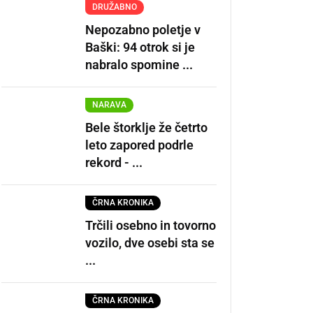
DRUŽABNO
Nepozabno poletje v
Baški: 94 otrok si je
nabralo spomine ...
NARAVA
Bele štorklje že četrto
leto zapored podrle
rekord - ...
ČRNA KRONIKA
Trčili osebno in tovorno
vozilo, dve osebi sta se
...
ČRNA KRONIKA