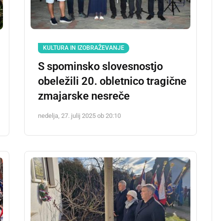
KULTURA IN IZOBRAŽEVANJE
S spominsko slovesnostjo
obeležili 20. obletnico tragične
zmajarske nesreče
nedelja, 27. julij 2025 ob 20:10