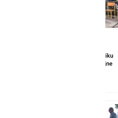
KULTURA IN IZOBRAŽEVANJE
Spominska slovesnost -
komemoracija pri spomeniku
žrtvam druge svetovne vojne
pri Mali Nedelji
ponedeljek, 31. oktober 2022 ob 19:57