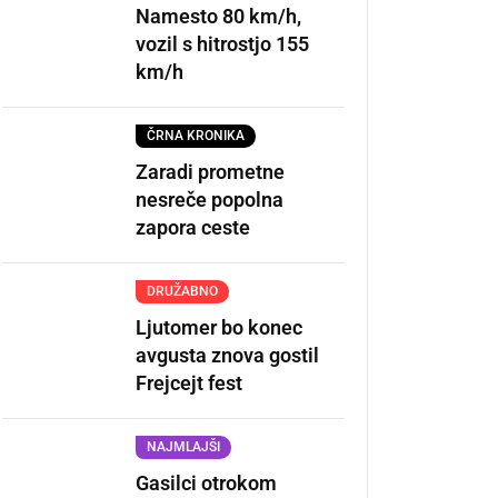
Namesto 80 km/h,
vozil s hitrostjo 155
km/h
ČRNA KRONIKA
Zaradi prometne
nesreče popolna
zapora ceste
DRUŽABNO
Ljutomer bo konec
avgusta znova gostil
Frejcejt fest
NAJMLAJŠI
Gasilci otrokom