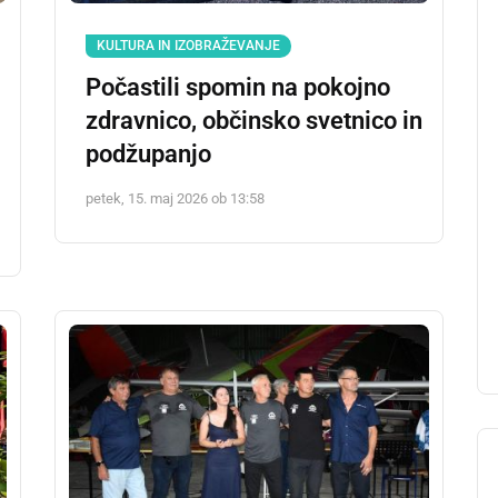
KULTURA IN IZOBRAŽEVANJE
Počastili spomin na pokojno
zdravnico, občinsko svetnico in
podžupanjo
petek, 15. maj 2026 ob 13:58