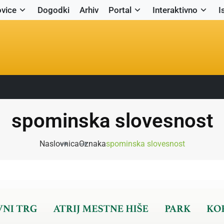
vice
Dogodki
Arhiv
Portal
Interaktivno
I
spominska slovesnost
Naslovnica
Oznaka
spominska slovesnost