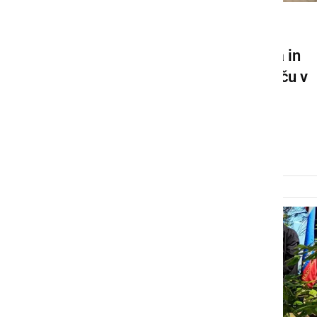
DRUŽABNO
XXI. memorial Aljaža Cafa in
Jožeta Gajserja na vzletišču v
Veržeju združil letalce in
ljubitelje letenja
sreda, 29. julij 2026 ob 14:06