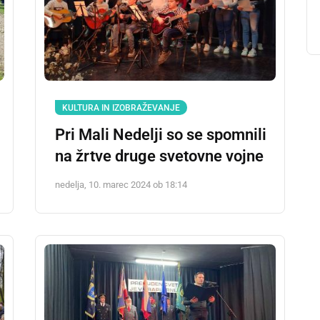
KULTURA IN IZOBRAŽEVANJE
Pri Mali Nedelji so se spomnili
na žrtve druge svetovne vojne
nedelja, 10. marec 2024 ob 18:14