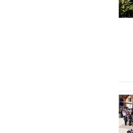
KULTURA IN IZOBRAŽEVANJE
Pri Ribičevem mlinu v
Cezanjevcih se je odvila
spominska slovesnost
petek, 24. april 2026 ob 17:22