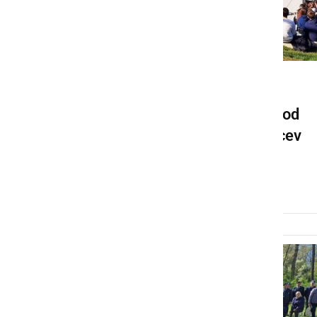
KULTURA IN IZOBRAŽEVANJE
Preteklo je osemdeset let od
ustrelitve devetnajstih talcev
pri Mali Nedelji
sobota, 8. marec 2025 ob 17:55