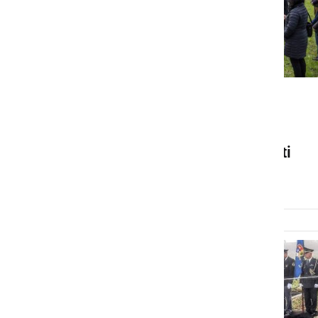
KULTURA IN IZOBRAŽEVANJE
Spominska slovesnost pri
Smodiševem mlinu na Moti
sobota, 1. april 2023 ob 15:46