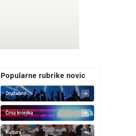
Popularne rubrike novic
Družabno
Črna kronika
Kultura