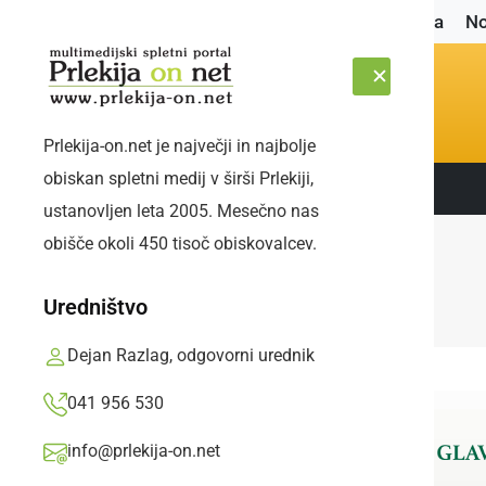
Naslovnica
No
Prlekija-on.net je največji in najbolje
obiskan spletni medij v širši Prlekiji,
Sledite nam:
ČETRTEK, 6. AVGUST 2026
ustanovljen leta 2005. Mesečno nas
obišče okoli 450 tisoč obiskovalcev.
Uredništvo
Dejan Razlag, odgovorni urednik
041 956 530
info@prlekija-on.net