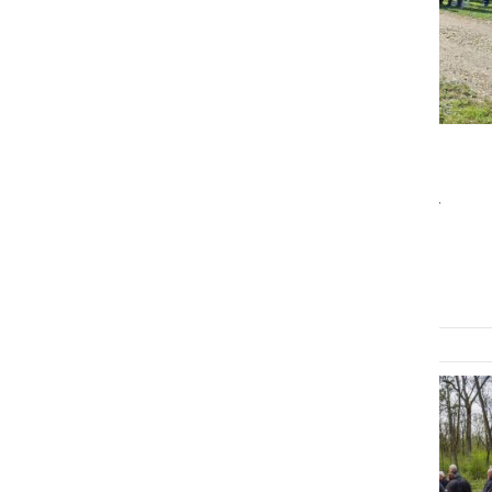
KULTURA IN IZOBRAŽEVANJE
Minilo je 79 let od pobojev
talcev na Moti
sreda, 3. april 2024 ob 07:37