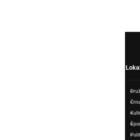
Loka
Dru
Prlekija-on.net je največji in
Črna
najbolje obiskan spletni medij
Kult
v Prlekiji.
Špo
Vpisan je v razvid medijev, ki
Poli