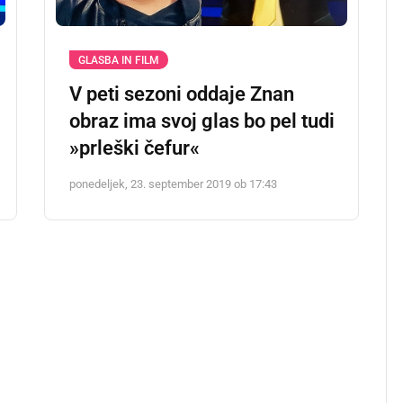
GLASBA IN FILM
V peti sezoni oddaje Znan
obraz ima svoj glas bo pel tudi
»prleški čefur«
ponedeljek, 23. september 2019 ob 17:43