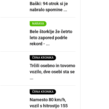
Baški: 94 otrok si je
nabralo spomine ...
NARAVA
Bele štorklje že četrto
leto zapored podrle
rekord - ...
ČRNA KRONIKA
Trčili osebno in tovorno
vozilo, dve osebi sta se
...
ČRNA KRONIKA
Namesto 80 km/h,
vozil s hitrostjo 155