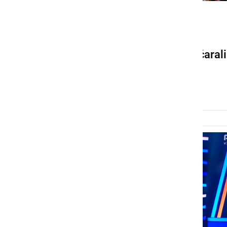
KULTURA IN IZOBRAŽEVANJE
Otroci in gost Srđan
Milovanović v Ormožu pričarali
praznično vzdušje
torek, 17. december 2019 ob 19:36