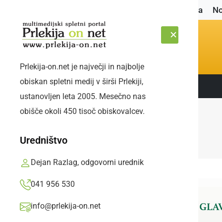
Naslovnica
No
Prlekija-on.net je največji in najbolje
obiskan spletni medij v širši Prlekiji,
Sledite nam:
ČETRTEK, 6. AVGUST 2026
ustanovljen leta 2005. Mesečno nas
obišče okoli 450 tisoč obiskovalcev.
Uredništvo
Dejan Razlag, odgovorni urednik
041 956 530
info@prlekija-on.net