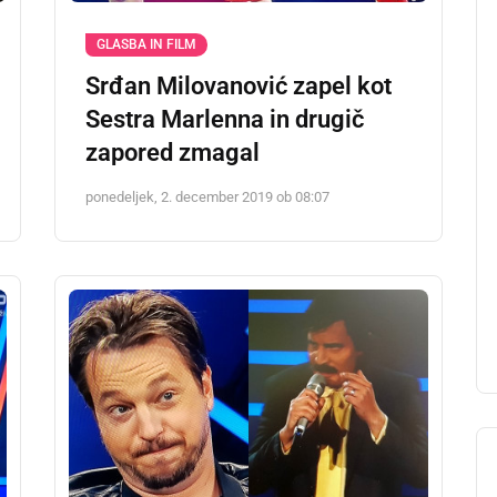
GLASBA IN FILM
Srđan Milovanović zapel kot
Sestra Marlenna in drugič
zapored zmagal
ponedeljek, 2. december 2019 ob 08:07