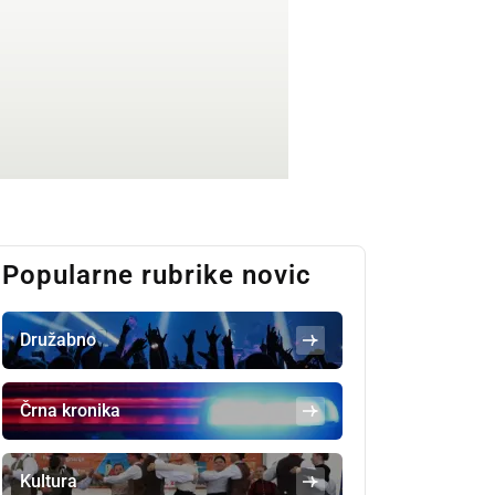
Popularne rubrike novic
Družabno
Črna kronika
Kultura