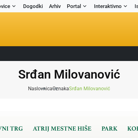
vice
Dogodki
Arhiv
Portal
Interaktivno
I
Srđan Milovanović
Naslovnica
Oznaka
Srđan Milovanović