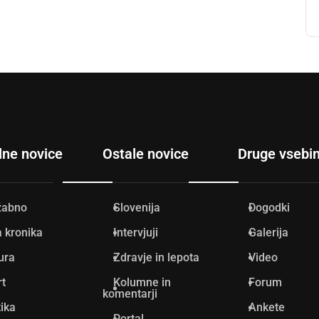
lne novice
Ostale novice
Druge vsebi
žabno
Slovenija
Dogodki
 kronika
Intervjuji
Galerija
ura
Zdravje in lepota
Video
rt
Kolumne in
Forum
komentarji
tika
Ankete
Portal