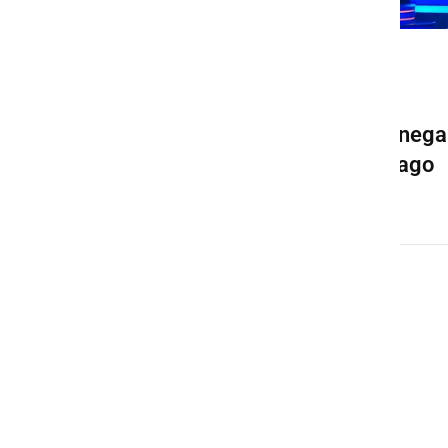
GLASBA IN FILM
Srđan Milovanović si je z
odlično imitacijo legendarnega
glasbenika pripel prvo zmago
ponedeljek, 25. november 2019 ob 12:07