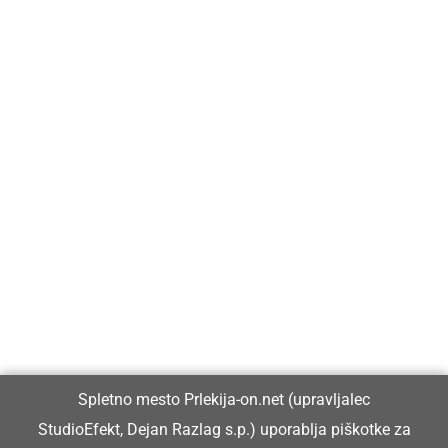
Prlekija-on.net je največji in najbolje obiskan spletni medij v
Prlekiji.
Vpisan je v razvid medijev, ki ga vodi Ministrstvo za kulturo
Republike Slovenije, pod zaporedno številko 1529.
Glavni in odgovorni urednik:
Spletno mesto Prlekija-on.net (upravljalec
Dejan Razlag
StudioEfekt, Dejan Razlag s.p.) uporablja piškotke za
info@prlekija-on.net