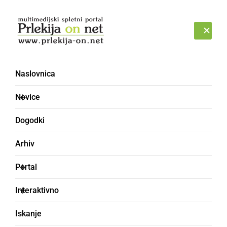
Prijava
PETEK, 7. AVGUST 2026
Naslovnica
Srečanje mladih
Novice
raziskovalcev
Dogodki
Arhiv
Portal
Interaktivno
Iskanje