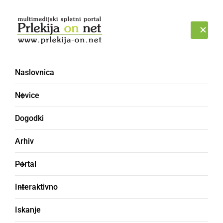
Prijava
ČETRTEK, 6. AVGUST 2026
Naslovnica
sreda
Novice
Dogodki
Arhiv
Portal
Interaktivno
Iskanje
ŠPORT