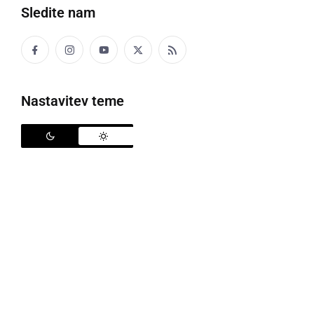
Sledite nam
Politika
Gospodarstvo
Nastavitev teme
Narava
Zanimivosti