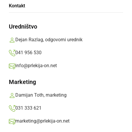
Sreda na Pomurskem športnem festivalu
Kontakt
2018
Uredništvo
četrtek, 28. junij 2018 ob 08:47
Dejan Razlag, odgovorni urednik
041 956 530
Popularne rubrike novic
info@prlekija-on.net
Družabno
Marketing
Črna kronika
Damijan Toth, marketing
031 333 621
Kultura
marketing@prlekija-on.net
Šport