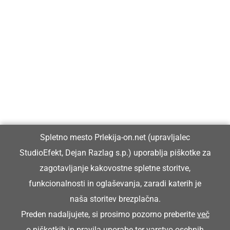
Prlekija-on.net je največji in najbolje obiskan spletni medij v
Prlekiji.
Vpisan je v razvid medijev, ki ga vodi Ministrstvo za kulturo
Republike Slovenije, pod zaporedno številko 1529.
Glavni in odgovorni urednik:
Spletno mesto Prlekija-on.net (upravljalec
Dejan Razlag
StudioEfekt, Dejan Razlag s.p.) uporablja piškotke za
info@prlekija-on.net
zagotavljanje kakovostne spletne storitve,
funkcionalnosti in oglaševanja, zaradi katerih je
naša storitev brezplačna.
Preden nadaljujete, si prosimo pozorno preberite
več
o piškotkih
in
pravila uporabe ter varstvo osebnih