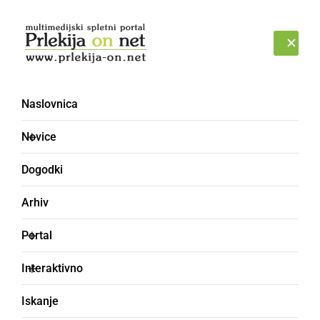
Prijava
PONEDELJEK, 10. AVGUST 2026
Naslovnica
Stellar Lumens
Novice
Dogodki
Arhiv
Portal
Interaktivno
Iskanje
KOLUMNE IN KOMENTARJI