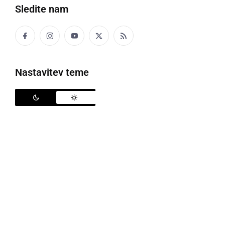
Sledite nam
Politika
Gospodarstvo
Nastavitev teme
Narava
Zanimivosti