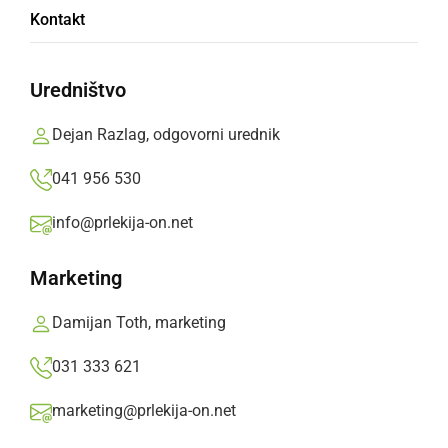
Stellar Lumens je nestanoviten, vendar ima
Kontakt
svetlo prihodnost
Uredništvo
torek, 5. oktober 2021 ob 08:36
Dejan Razlag, odgovorni urednik
041 956 530
Popularne rubrike novic
info@prlekija-on.net
Družabno
Marketing
Črna kronika
Damijan Toth, marketing
031 333 621
Kultura
marketing@prlekija-on.net
Šport