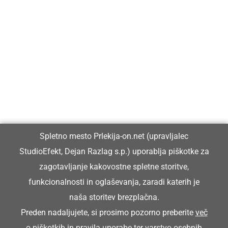
Prlekija-on.net je največji in najbolje obiskan spletni medij v
Prlekiji.
Vpisan je v razvid medijev, ki ga vodi Ministrstvo za kulturo
Republike Slovenije, pod zaporedno številko 1529.
Glavni in odgovorni urednik:
Spletno mesto Prlekija-on.net (upravljalec
Dejan Razlag
StudioEfekt, Dejan Razlag s.p.) uporablja piškotke za
info@prlekija-on.net
zagotavljanje kakovostne spletne storitve,
funkcionalnosti in oglaševanja, zaradi katerih je
naša storitev brezplačna.
Preden nadaljujete, si prosimo pozorno preberite
več
o piškotkih
in
pravila uporabe ter varstvo osebnih