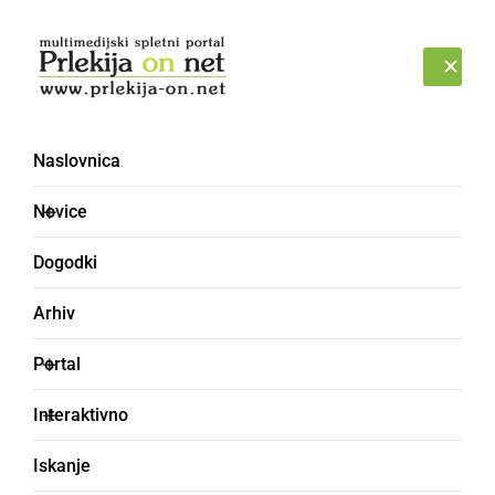
Prijava
SOBOTA, 8. AVGUST 2026
Naslovnica
Surf Truckerz
Novice
Dogodki
Arhiv
Portal
Interaktivno
Iskanje
DRUŽABNO