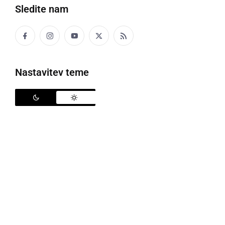
Sledite nam
Politika
Gospodarstvo
Nastavitev teme
Narava
Zanimivosti