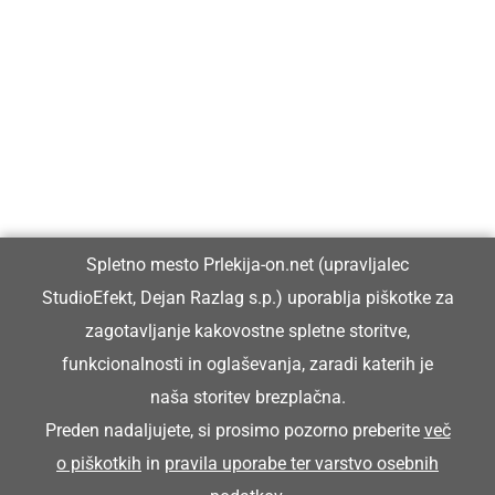
Prlekija-on.net je največji in najbolje obiskan spletni medij v
Prlekiji.
Vpisan je v razvid medijev, ki ga vodi Ministrstvo za kulturo
Republike Slovenije, pod zaporedno številko 1529.
Glavni in odgovorni urednik:
Spletno mesto Prlekija-on.net (upravljalec
Dejan Razlag
StudioEfekt, Dejan Razlag s.p.) uporablja piškotke za
info@prlekija-on.net
zagotavljanje kakovostne spletne storitve,
funkcionalnosti in oglaševanja, zaradi katerih je
naša storitev brezplačna.
Preden nadaljujete, si prosimo pozorno preberite
več
o piškotkih
in
pravila uporabe ter varstvo osebnih
© Prlekija-on.net | 2005 - 2026 | Vse pravice pridržane |