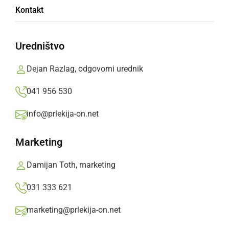
Ljutomer zavzeli zombiji
Kontakt
sobota, 18. julij 2015 ob 19:29
Uredništvo
Dejan Razlag, odgovorni urednik
Popularne rubrike novic
041 956 530
Družabno
info@prlekija-on.net
Marketing
Črna kronika
Damijan Toth, marketing
Kultura
031 333 621
Šport
marketing@prlekija-on.net