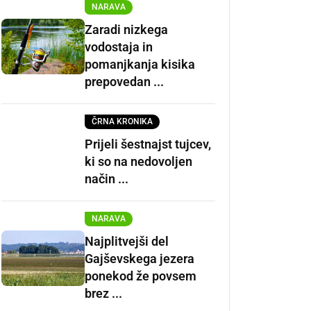
NARAVA
Zaradi nizkega
vodostaja in
pomanjkanja kisika
prepovedan ...
ČRNA KRONIKA
Prijeli šestnajst tujcev,
ki so na nedovoljen
način ...
NARAVA
Najplitvejši del
Gajševskega jezera
ponekod že povsem
brez ...