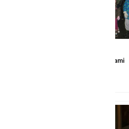
NAJMLAJŠI
Miklavžev pohod s svetilkami
na Stari Cesti
ponedeljek, 8. december 2014 ob 23:31