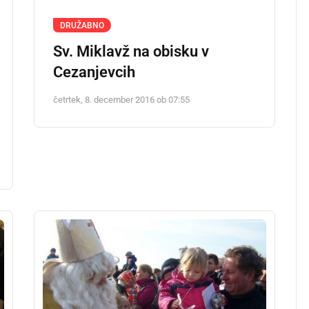
DRUŽABNO
Sv. Miklavž na obisku v
Cezanjevcih
četrtek, 8. december 2016 ob 07:55