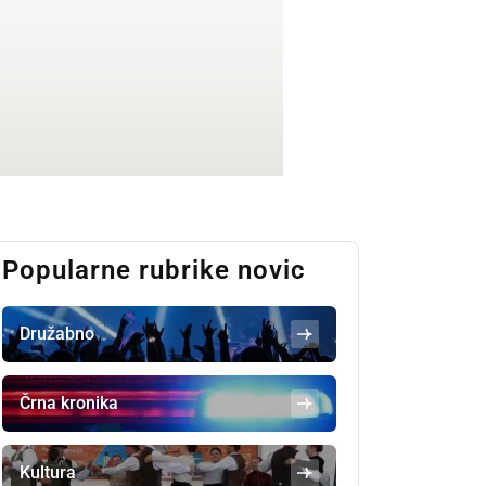
Popularne rubrike novic
Družabno
Črna kronika
Kultura