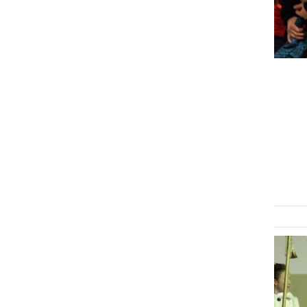
DRUŽABNO
Miklavževih daril so se
razveselili tudi otroci pri
Svetem Juriju ob Ščavnici
torek, 6. december 2016 ob 11:46