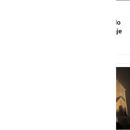
DRUŽABNO
Društvo Sožitje organiziralo
tradicionalno Miklavževanje
torek, 9. december 2025 ob 15:21