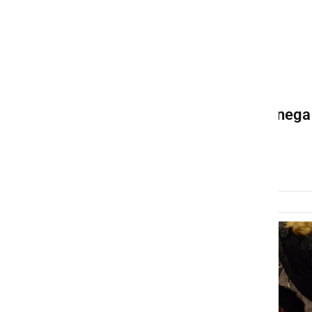
DRUŽABNO
Miklavž otrokom iz Velike
Nedelje prinesel imenitno
darilo, spust po vrvi s
tridesetmetrskega cerkvenega
zvonika
sobota, 7. december 2019 ob 11:37