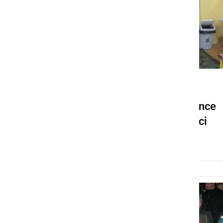
DRUŽABNO
Sv. Miklavž presenetil učence
OŠ Janka Ribiča Cezanjevci
petek, 4. december 2015 ob 22:09