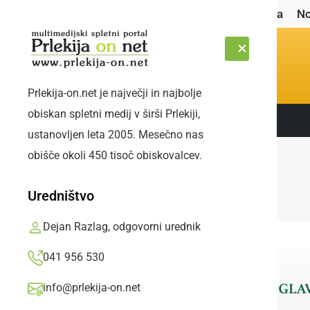
Naslovnica
No
Prlekija-on.net je največji in najbolje
obiskan spletni medij v širši Prlekiji,
Sledite nam:
PETEK, 7. AVGUST 2026
ustanovljen leta 2005. Mesečno nas
obišče okoli 450 tisoč obiskovalcev.
Uredništvo
Dejan Razlag, odgovorni urednik
041 956 530
info@prlekija-on.net