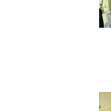
DRUŽABNO
Sv. Miklavž s svojim
spremstvom obiskal
Branoslavce
nedelja, 6. december 2015 ob 11:07