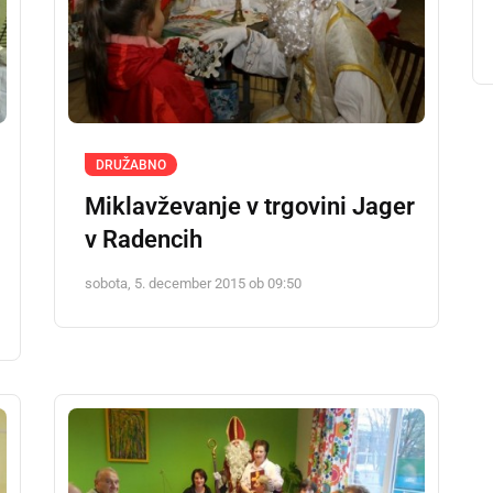
DRUŽABNO
Miklavževanje v trgovini Jager
v Radencih
sobota, 5. december 2015 ob 09:50