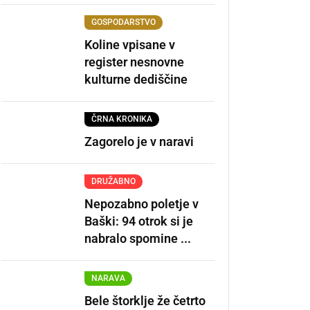
GOSPODARSTVO
Koline vpisane v
register nesnovne
kulturne dediščine
ČRNA KRONIKA
Zagorelo je v naravi
DRUŽABNO
Nepozabno poletje v
Baški: 94 otrok si je
nabralo spomine ...
NARAVA
Bele štorklje že četrto