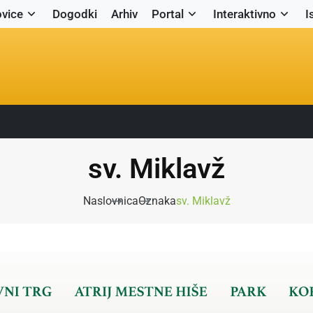
vice
Dogodki
Arhiv
Portal
Interaktivno
I
sv. Miklavž
Naslovnica
Oznaka
sv. Miklavž