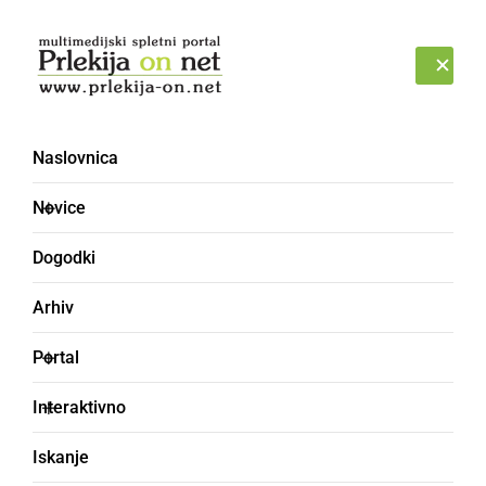
Prijava
PETEK, 7. AVGUST 2026
Naslovnica
Sveta Trojica
Novice
Dogodki
Arhiv
Portal
Interaktivno
Iskanje
ČRNA KRONIKA