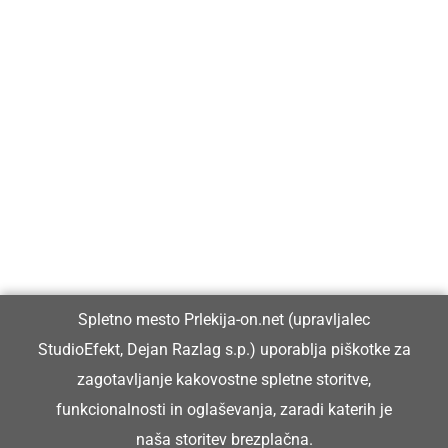
Prlekija-on.net je največji in najbolje obiskan spletni medij v
Prlekiji.
Vpisan je v razvid medijev, ki ga vodi Ministrstvo za kulturo
Republike Slovenije, pod zaporedno številko 1529.
Glavni in odgovorni urednik:
Spletno mesto Prlekija-on.net (upravljalec
Dejan Razlag
StudioEfekt, Dejan Razlag s.p.) uporablja piškotke za
info@prlekija-on.net
zagotavljanje kakovostne spletne storitve,
funkcionalnosti in oglaševanja, zaradi katerih je
naša storitev brezplačna.