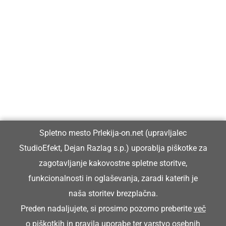
Prlekija-on.net je največji in najbolje obiskan spletni medij v
Prlekiji.
Vpisan je v razvid medijev, ki ga vodi Ministrstvo za kulturo
Republike Slovenije, pod zaporedno številko 1529.
Glavni in odgovorni urednik:
Spletno mesto Prlekija-on.net (upravljalec
Dejan Razlag
StudioEfekt, Dejan Razlag s.p.) uporablja piškotke za
info@prlekija-on.net
zagotavljanje kakovostne spletne storitve,
funkcionalnosti in oglaševanja, zaradi katerih je
naša storitev brezplačna.
Preden nadaljujete, si prosimo pozorno preberite
več
o piškotkih
in
pravila uporabe ter varstvo osebnih