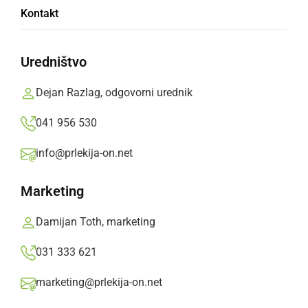
Tradicionalni sprejem duhovnikov pri
Kontakt
županu
Uredništvo
sobota, 14. marec 2026 ob 10:56
Dejan Razlag, odgovorni urednik
041 956 530
GOSPODARSTVO
info@prlekija-on.net
Na OŠ Sveti Tomaž namestili novo sončno
elektrarno
Marketing
četrtek, 15. januar 2026 ob 12:53
Damijan Toth, marketing
031 333 621
marketing@prlekija-on.net
KULTURA IN IZOBRAŽEVANJE