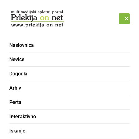
Prijava
NEDELJA, 9. AVGUST 2026
Naslovnica
Sveti Tomaž
Novice
Dogodki
Arhiv
Portal
Interaktivno
Iskanje
DRUŽABNO