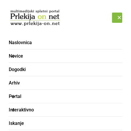
Prijava
NEDELJA, 9. AVGUST 2026
Naslovnica
Svetinje
Novice
Dogodki
Arhiv
Portal
Interaktivno
Iskanje
GOSPODARSTVO