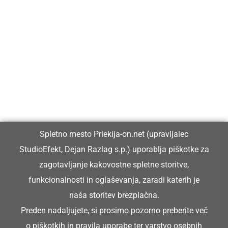
Prlekija-on.net je največji in najbolje obiskan spletni medij v
Prlekiji.
Vpisan je v razvid medijev, ki ga vodi Ministrstvo za kulturo
Republike Slovenije, pod zaporedno številko 1529.
Glavni in odgovorni urednik:
Spletno mesto Prlekija-on.net (upravljalec
Dejan Razlag
StudioEfekt, Dejan Razlag s.p.) uporablja piškotke za
info@prlekija-on.net
zagotavljanje kakovostne spletne storitve,
funkcionalnosti in oglaševanja, zaradi katerih je
naša storitev brezplačna.
Preden nadaljujete, si prosimo pozorno preberite
več
o piškotkih
in
pravila uporabe ter varstvo osebnih