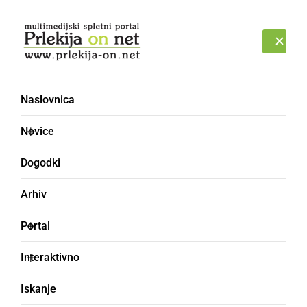
Prijava
PETEK, 7. AVGUST 2026
Naslovnica
svetovni dan
Novice
Alzheimerjeve bolezni
Dogodki
Arhiv
Portal
Interaktivno
Iskanje