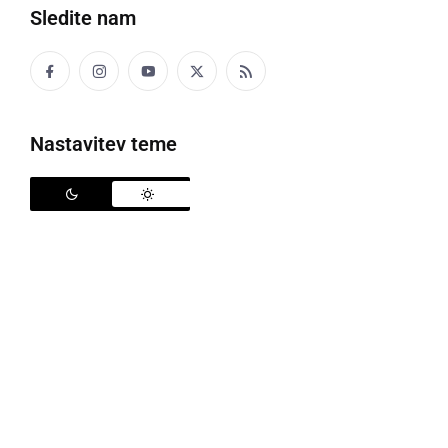
KULTURA IN IZOBRAŽEVANJE
Sledite nam
Alzheimerjevi bolniki na sprehodu
ponedeljek, 26. september 2016 ob 17:35
Nastavitev teme
KULTURA IN IZOBRAŽEVANJE
Spomnili so se dneva Alzheimerjeve bolezni
četrtek, 22. september 2016 ob 09:25
Popularne rubrike novic
Družabno